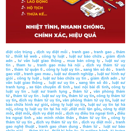
diệt côn trùng
.
dịch vụ diệt mối
.
tranh gao
.
tranh gao
.
thám
tử
.
thiết kế web
.
công ty luật
.
luật sư bào chữa
.
giám định
adn
.
tư vấn luật giao thông
.
mua bán công ty
.
luật sư uy
tín
.
tham tu
.
tranh gạo màu hà nội
.
dịch vụ thám tử uy
tín
.
thám tử quận 6
.
công ty luật uy tín
.
sang tên sổ đỏ
.
tranh
gao việt
.
tranh gao mau
.
luật sư doanh nghiệp
.
luật sư hình sự
giỏi
.
công ty luật
.
luật sư bào chữa uy tín
.
giám định adn
.
tư
vấn luật giao thông
.
luật sư uy tín
.
sang tên sổ đỏ
.
luật sư
tranh tụng
.
xe tiện chuyến đi tỉnh
,
taxi nội bài đi tỉnh
,
công ty
luật uy tín
.
luật sư tranh tụng
,
thám tử
,
văn phòng thám
tử
,
thám tử uy tín .
luật sư uy tín
,
thám tử uy tín
,
công ty thám tử
uy tín
,
dịch vụ thám tử uy tín
,
văn phòng thám tử uy tín
,
luật sư
bào chữa hình sự giỏi
,
công ty luật uy tín
,
luật sư uy tín tại hà
nội
,
công ty luật uy tín tại hà nội
.
diệt mối tận gốc
,
công ty diệt
mối
,
diệt mối
,
dịch vụ diệt mối
.
dịch vụ điều tra ngoại tình
,
điều
tra ngoại tình
,
xác minh nhân thân
,
thám tử uy tín
,
công ty
thám tử uy tín
,
dịch vụ thám tử uy tín
.
dịch vụ diệt mối
.
tranh
gao nghệ thuật
.
tranh gao chan dung
.
thám tử
.
luật sư bào
chữa giỏi
.
thám tử tư
.
thiết bị bếp âu
,
lò nướng bánh
,
tủ trưng