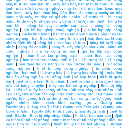
bày
,
tủ trưng bày siêu thị
,
máy trộn bột
,
bàn mát
,
tủ đông
,
tủ làm
lạnh
,
máy rửa bát công nghiệp
,
máy làm đá
,
máy làm kem
,
máy
làm kem tươi
,
bàn thao tác
,
bàn thao tác phòng sạch
,
xe đẩy
hàng nhà máy
,
xe đẩy có giá chịu nhiệt
,
kệ trung tải
,
kệ hạng
nặng
,
tủ để đồ
,
tủ phòng sạch
,
băng tải lưới chịu nhiệt
|
băng tải
con lăn
|
băng tải dây chuyền sản xuất
|
băng tải công
nghiệp
|
giá kệ lắp ghép công nghiệp
|
giá kệ lắp ráp công
nghiệp
|
giá kệ kho hàng
|
bàn thao tác phòng sạch
|
bàn thao tác
công nghiệp
|
bàn thao tác chống tĩnh điện
|
bàn thao tác khung
nhôm định hình
|
băng tải xích nhựa và inox
|
băng tải lưới chịu
nhiệt
|
băng tải con lăn
|
băng tải dây chuyền sản xuất
|
băng tải
công nghiệp
|
giá kệ công nghiệp
|
giá kệ lắp ráp công
nghiệp
|
bàn thao tác phòng sạch
|
bàn thao tác công
nghiệp
|
bàn thao tác chống tĩnh điện
|
kệ trung tải
|
kệ hạng
nặng
|
bàn thao tác đa năng
|
lò hấp nướng đa năng
|
lò nướng
công nghiệp
|
thiết bị bếp công nghiệp
|
tủ cơm công
nghiệp
|
bàn mát
|
tủ trưng bày
|
tủ trưng bày siêu thị
|
máy làm
đá viên công nghiệp
|
tủ đông lạnh
|
kệ bếp inox
|
thiết bị quầy
bar
|
thiết bị chế biến thực phẩm
|
thiết bị pha chế cà phê
|
máy
rửa bát băng chuyền
|
máy rửa bát công nghiệp
|
thiết bị bếp
âu
|
thiết kế quầy bar inox
,
nhôm kính cao cấp
,
cửa nhôm kính
cao cấp
,
cửa nhôm cao cấp
,
cửa kính cường lực
,
cầu thang kính
cường lực
,
giếng trời tự đóng mở
,
ban công mở tự động
,
vách
ngăn nhôm kính
,
vách kính cường lực
.
Quảng cáo
Facebook
|
Quảng cáo TikTok
|
Quảng cáo Zalo Ads
|
Quảng cáo
Google Ads
|
Toyota Bắc Ninh |
thực phẩm đông lạnh
|
thiết bị
lạnh Sápito
|
thiết bị bếp nhập khẩu
, |
thiết bị bếp cao cấp
|
dịch
vụ thám tử tại hải phòng
|
công ty thám tử tại hải phòng
|
điều tra
ngoại tình tại hải phòng
|
thám tử uy tín tại hải phòng
|
tư vấn