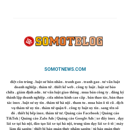
SOMOTNEWS.COM
diệt côn trùng
.
luật sư hôn nhân
.
tranh gao
.
tranh gao
.
tư vấn luật
doanh nghiệp
.
thám tử
.
thiết kế web
.
công ty luật
.
luật sư bào
chữa
.
giám định adn
.
tư vấn luật giao thông
.
mua bán công ty
.
đăng ký
thành lập doanh nghiệp
.
cửa nhôm kính cao cấp
.
bàn thao tác
,
bàn thao
tác inox
.
luật sư uy tín
.
thám tử hà nội
.
tham tu
.
mua bán ô tô cũ
.
dịch
vụ thám tử uy tín
.
thám tử quận 6
.
công ty luật uy tín
.
sang tên sổ
đỏ
.
thiết bị bếp inox
.
thám tử tư
.
Quảng cáo Facebook
|
Quảng cáo
TikTok
|
Quảng cáo Zalo Ads
|
Quảng cáo Google Ads
|
xe đẩy inox
,
dạy
lái xe tại hà nội
,
đào tạo lái xe tại hà nội
,
trung tâm dạy lái xe ô tô
|
máy
làm đá sapito
|
thiết bị bảo quản thực phẩm sapito
|
tủ bảo quản thực