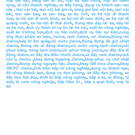
luật đất đai
,
sang tên sổ đỏ
,
luật sư bào chữa
,
luật sư tranh
tụng
,
tư vấn doanh nghiệp
,
xe đẩy hàng
,
dụng cụ khách sạn cao
cấp
,
taxi nội bài
,
taxi nội bài giá rẻ
,
bảng giá taxi nội bài
,
taxi nội
bài
,
taxi sân bay
,
xe sân bay
,
xe du lịch
,
xe hà nội đi thanh
hoá
,
xe hà nội đi ninh bình
,
xe hà nội đi nam định
,
xe hà nội đi
quảng ninh
,
xe hà nội đi thái bình
,
trung tâm dạy lái xe
,
dạy lái
xe hà nội
,
dịch vụ thám tử uy tín tại hà nội
,
suất ăn công nghiệp
,
suất ăn trường học
,
dịch vụ tiệc cưới
,
dịch vụ tiệc sự kiện
,
cung
ứng thực phẩm an toàn
,
jiwins
,
rack Jiwins
,
vòi Jiwins
,
thùng rác
Jiwins
,
bếp từ âm quầy
,
vòi nước jiwins
,
thùng đựng đá giữ nhiệt
Jiwins
,
thùng rác di động Jiwins
,
vòi nước nóng lạnh Jiwins
,
vòi
phun tráng nóng lạnh jiwins
,
vòi phun tráng jiwins
,
xe đẩy đĩa di
động Jiwins,
xe đẩy đĩa điều chỉnh Jiwins
,
xe đẩy rack Jiwins
,
rack
rửa ly Jiwins
,
khay đựng topping Jiwins
,
khay phục vụ chữ nhật
Jiwins
,
thùng đựng nguyên liệu Jiwins
,
khay GN Inox Jiwins
,
khay
GN PC Jiwins
,
linh kiện bếp từ công nghiệp
,
dụng cụ khách sạn
,
đồ dùng khách sạn
,
dụng cụ dọn phòng
,
xe đẩy dọn phòng
,
xe
đẩy dọn bát đũa
,
thiết bị bếp công nghiệp
,
bếp á từ
,
tủ đông
,
tủ
mát
,
tủ cơm công nghiệp
,
bếp hầm từ
,
bếp á quạt thổi
,
máy là
đá