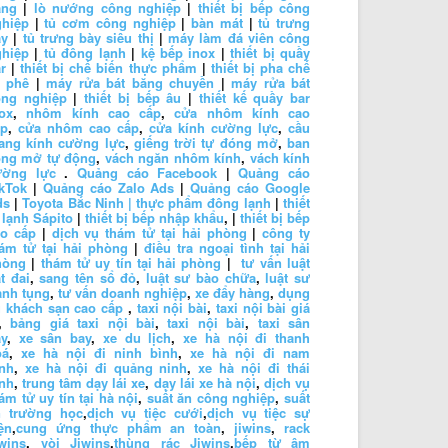
ăng
|
lò nướng công nghiệp
|
thiết bị bếp công
ghiệp
|
tủ cơm công nghiệp
|
bàn mát
|
tủ trưng
ày
|
tủ trưng bày siêu thị
|
máy làm đá viên công
ghiệp
|
tủ đông lạnh
|
kệ bếp inox
|
thiết bị quầy
r
|
thiết bị chế biến thực phẩm
|
thiết bị pha chế
à phê
|
máy rửa bát băng chuyền
|
máy rửa bát
ông nghiệp
|
thiết bị bếp âu
|
thiết kế quầy bar
ox
,
nhôm kính cao cấp
,
cửa nhôm kính cao
ấp
,
cửa nhôm cao cấp
,
cửa kính cường lực
,
cầu
ang kính cường lực
,
giếng trời tự đóng mở
,
ban
ông mở tự động
,
vách ngăn nhôm kính
,
vách kính
ường lực
.
Quảng cáo Facebook
|
Quảng cáo
kTok
|
Quảng cáo Zalo Ads
|
Quảng cáo Google
ds
|
Toyota Bắc Ninh |
thực phẩm đông lạnh
|
thiết
 lạnh Sápito
|
thiết bị bếp nhập khẩu
, |
thiết bị bếp
ao cấp
|
dịch vụ thám tử tại hải phòng
|
công ty
ám tử tại hải phòng
|
điều tra ngoại tình tại hải
hòng
|
thám tử uy tín tại hải phòng
|
tư vấn luật
t đai
,
sang tên sổ đỏ
,
luật sư bào chữa
,
luật sư
anh tụng
,
tư vấn doanh nghiệp
,
xe đẩy hàng
,
dụng
 khách sạn cao cấp
,
taxi nội bài
,
taxi nội bài giá
,
bảng giá taxi nội bài
,
taxi nội bài
,
taxi sân
y
,
xe sân bay
,
xe du lịch
,
xe hà nội đi thanh
oá
,
xe hà nội đi ninh bình
,
xe hà nội đi nam
nh
,
xe hà nội đi quảng ninh
,
xe hà nội đi thái
nh
,
trung tâm dạy lái xe
,
dạy lái xe hà nội
,
dịch vụ
ám tử uy tín tại hà nội
,
suất ăn công nghiệp
,
suất
n trường học
,
dịch vụ tiệc cưới
,
dịch vụ tiệc sự
ện
,
cung ứng thực phẩm an toàn
,
jiwins
,
rack
wins
,
vòi Jiwins
,
thùng rác Jiwins
,
bếp từ âm