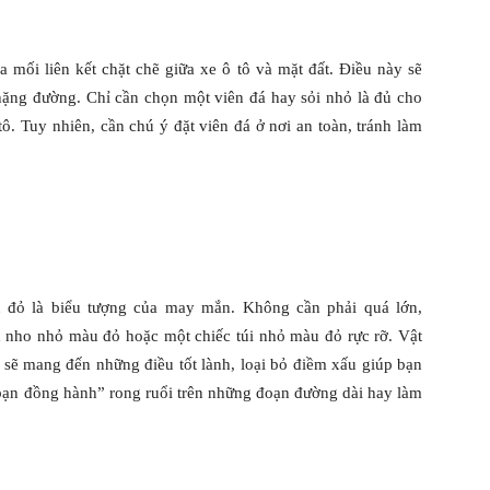
 mối liên kết chặt chẽ giữa xe ô tô và mặt đất. Điều này sẽ
chặng đường. Chỉ cần chọn một viên đá hay sỏi nhỏ là đủ cho
ô. Tuy nhiên, cần chú ý đặt viên đá ở nơi an toàn, tránh làm
đỏ là biểu tượng của may mắn. Không cần phải quá lớn,
 nho nhỏ màu đỏ hoặc một chiếc túi nhỏ màu đỏ rực rỡ. Vật
 sẽ mang đến những điều tốt lành, loại bỏ điềm xấu giúp bạn
 bạn đồng hành” rong ruổi trên những đoạn đường dài hay làm