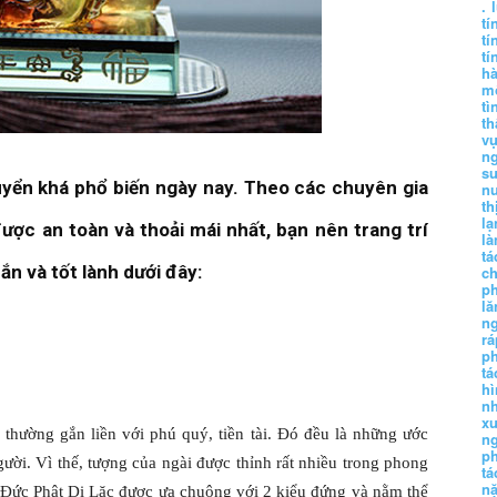
.
tí
tí
tí
h
m
tì
th
vụ
ng
sư
huyển khá phổ biến ngày nay. Theo các chuyên gia
n
th
lạ
được an toàn và thoải mái nhất, bạn nên trang trí
l
tá
n và tốt lành dưới đây:
ch
p
lă
n
r
p
tá
hì
nh
xu
thường gắn liền với phú quý, tiền tài. Đó đều là những ước
n
p
gười. Vì thế, tượng của ngài được thỉnh rất nhiều trong phong
t
n
g Đức Phật Di Lặc được ưa chuộng với 2 kiểu đứng và nằm thể