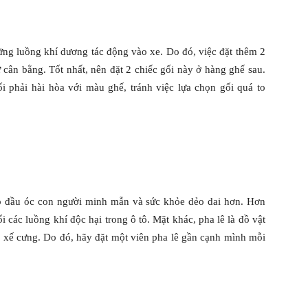
ững luồng khí dương tác động vào xe. Do đó, việc đặt thêm 2
sự cân bằng. Tốt nhất, nên đặt 2 chiếc gối này ở hàng ghế sau.
i phải hài hòa với màu ghế, tránh việc lựa chọn gối quá to
úp đầu óc con người minh mẫn và sức khỏe dẻo dai hơn. Hơn
i các luồng khí độc hại trong ô tô. Mặt khác, pha lê là đồ vật
ho xế cưng. Do đó, hãy đặt một viên pha lê gần cạnh mình mỗi