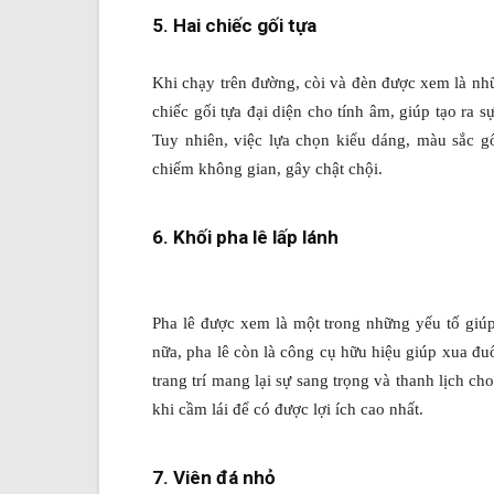
5. Hai chiếc gối tựa
Khi chạy trên đường, còi và đèn được xem là nh
chiếc gối tựa đại diện cho tính âm, giúp tạo ra 
Tuy nhiên, việc lựa chọn kiểu dáng, màu sắc gố
chiếm không gian, gây chật chội.
6. Khối pha lê lấp lánh
Pha lê được xem là một trong những yếu tố gi
nữa, pha lê còn là công cụ hữu hiệu giúp xua đuổ
trang trí mang lại sự sang trọng và thanh lịch c
khi cầm lái để có được lợi ích cao nhất.
7. Viên đá nhỏ