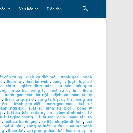
hỏe
Văn hóa
Diễn đàn
ệt côn trùng
.
dịch vụ diệt mối
.
tranh gao
.
tranh
ao
.
thám tử
.
thiết kế web
.
công ty luật
.
luật sư
ào chữa
.
giám định adn
.
tư vấn luật giao
hông
.
mua bán công ty
.
luật sư uy tín
.
tham
.
tranh gạo màu hà nội
.
dịch vụ thám tử uy
n
.
thám tử quận 6
.
công ty luật uy tín
.
sang tên
ổ đỏ
.
tranh gao việt
.
tranh gao mau
.
luật sư
oanh nghiệp
.
luật sư hình sự giỏi
.
công ty
ật
.
luật sư bào chữa uy tín
.
giám định adn
.
tư
n luật giao thông
.
luật sư uy tín
.
sang tên sổ
ỏ
.
luật sư tranh tụng
.
xe tiện chuyến đi tỉnh
,
taxi
i bài đi tỉnh
,
công ty luật uy tín
.
luật sư tranh
ng
,
thám tử
,
văn phòng thám tử
,
thám tử uy tín