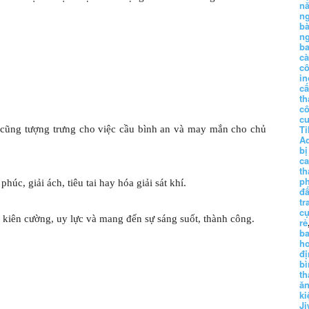
n
n
b
n
ba
c
c
in
c
th
c
c
Ti
 cũng tượng trưng cho việc cầu bình an và may mắn cho chủ
A
bị
c
th
p
phúc, giải ách, tiêu tai hay hóa giải sát khí.
đấ
tr
cụ
 kiên cường, uy lực và mang đến sự sáng suốt, thành công.
rẻ
ba
h
đị
bì
th
ă
ki
Ji