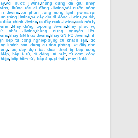
uầy
,
vòi nước jiwins
,
thùng đựng đá giữ nhiệt
wins
,
thùng rác di động Jiwins
,
vòi nước nóng
nh Jiwins
,
vòi phun tráng nóng lạnh jiwins
,
vòi
un tráng jiwins
,
xe đẩy đĩa di động Jiwins,
xe đẩy
a điều chỉnh Jiwins
,
xe đẩy rack Jiwins
,
rack rửa ly
wins
,
khay đựng topping Jiwins
,
khay phục vụ
hữ nhật Jiwins
,
thùng đựng nguyên liệu
wins
,
khay GN Inox Jiwins
,
khay GN PC Jiwins
,
linh
iện bếp từ công nghiệp
,
dụng cụ khách sạn
,
đồ
ùng khách sạn
,
dụng cụ dọn phòng
,
xe đẩy dọn
hòng
,
xe đẩy dọn bát đũa
,
thiết bị bếp công
ghiệp
,
bếp á từ
,
tủ đông
,
tủ mát
,
tủ cơm công
ghiệp
,
bếp hầm từ
,
bếp á quạt thổi
,
máy là đá