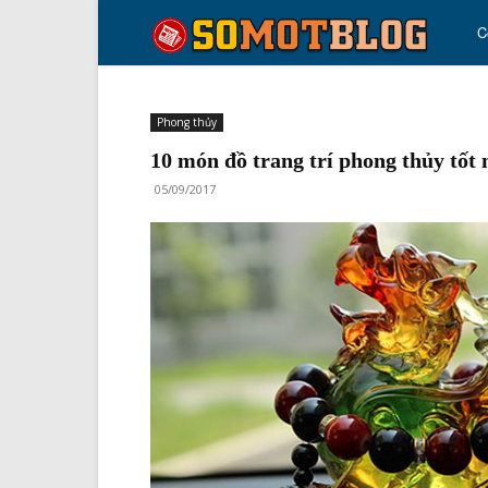
so
C
mo
Phong thủy
10 món đồ trang trí phong thủy tốt 
blo
05/09/2017