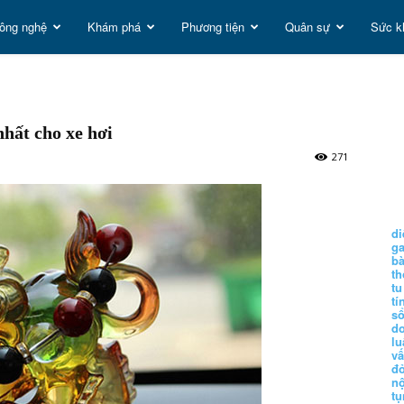
ông nghệ
Khám phá
Phương tiện
Quân sự
Sức k
t
nhất cho xe hơi
g
271
di
g
b
t
tu
tí
s
d
lu
vấ
đ
nộ
tụ