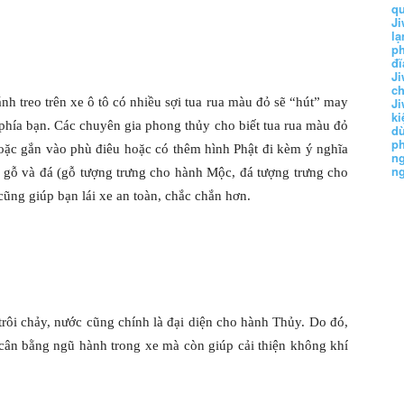
q
Ji
lạ
ph
đĩ
Ji
c
 treo trên xe ô tô có nhiều sợi tua rua màu đỏ sẽ “hút” may
Ji
k
phía bạn. Các chuyên gia phong thủy cho biết tua rua màu đỏ
d
p
oặc gắn vào phù điêu hoặc có thêm hình Phật đi kèm ý nghĩa
n
n
ng gỗ và đá (gỗ tượng trưng cho hành Mộc, đá tượng trưng cho
 cũng giúp bạn lái xe an toàn, chắc chắn hơn.
rôi chảy, nước cũng chính là đại diện cho hành Thủy. Do đó,
 cân bằng ngũ hành trong xe mà còn giúp cải thiện không khí