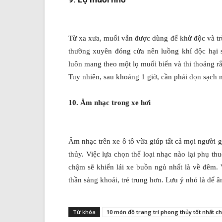
Từ xa xưa, muối vẫn được dùng để khử độc và trừ
thường xuyên đóng cửa nên luồng khí độc hại 
luôn mang theo một lọ muối biển và thi thoảng r
Tuy nhiên, sau khoảng 1 giờ, cần phải dọn sạch m
10. Âm nhạc trong xe hơi
Âm nhạc trên xe ô tô vừa giúp tất cả mọi người 
thủy. Việc lựa chọn thể loại nhạc nào lại phụ th
chậm sẽ khiến lái xe buồn ngủ nhất là về đêm. Vì
thần sảng khoái, trẻ trung hơn. Lưu ý nhỏ là để â
Từ khóa
10 món đồ trang trí phong thủy tốt nhất ch