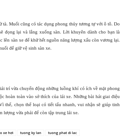
 tà. Muối cũng có tác dụng phong thủy tương tự với ô tô. Do
sẽ đọng lại và lắng xuống sàn. Lời khuyên dành cho bạn là
ắc lên sàn xe để khử hết nguồn năng lượng xấu còn vương lại.
uối để giữ vệ sinh sàn xe.
giải trí vừa chuyển động những luồng khí có ích về mặt phong
uộc hoàn toàn vào sở thích của lái xe. Những bài hát giai điệu
 thế, chọn thể loại có tiết tấu nhanh, vui nhận sẽ giúp tinh
m lượng vừa phải để còn tập trung lái xe.
o xe hơi
tuong ky lan
tuong phat di lac