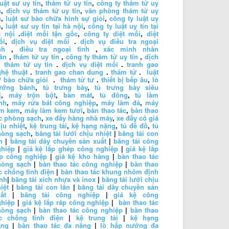
luật sư uy tín
,
thám tử uy tín
,
công ty thám tử uy
n
,
dịch vụ thám tử uy tín
,
văn phòng thám tử uy
n
,
luật sư bào chữa hình sự giỏi
,
công ty luật uy
n
,
luật sư uy tín tại hà nội
,
công ty luật uy tín tại
à nội
.
diệt mối tận gốc
,
công ty diệt mối
,
diệt
ối
,
dịch vụ diệt mối
.
dịch vụ điều tra ngoại
nh
,
điều tra ngoại tình
,
xác minh nhân
ân
,
thám tử uy tín
,
công ty thám tử uy tín
,
dịch
 thám tử uy tín
.
dịch vụ diệt mối
.
tranh gao
hệ thuật
.
tranh gao chan dung
.
thám tử
.
luật
 bào chữa giỏi
.
thám tử tư
.
thiết bị bếp âu
,
lò
ướng bánh
,
tủ trưng bày
,
tủ trưng bày siêu
ị
,
máy trộn bột
,
bàn mát
,
tủ đông
,
tủ làm
nh
,
máy rửa bát công nghiệp
,
máy làm đá
,
máy
àm kem
,
máy làm kem tươi
,
bàn thao tác
,
bàn thao
c phòng sạch
,
xe đẩy hàng nhà máy
,
xe đẩy có giá
ịu nhiệt
,
kệ trung tải
,
kệ hạng nặng
,
tủ để đồ
,
tủ
hòng sạch
,
băng tải lưới chịu nhiệt
|
băng tải con
n
|
băng tải dây chuyền sản xuất
|
băng tải công
ghiệp
|
giá kệ lắp ghép công nghiệp
|
giá kệ lắp
áp công nghiệp
|
giá kệ kho hàng
|
bàn thao tác
hòng sạch
|
bàn thao tác công nghiệp
|
bàn thao
c chống tĩnh điện
|
bàn thao tác khung nhôm định
nh
|
băng tải xích nhựa và inox
|
băng tải lưới chịu
iệt
|
băng tải con lăn
|
băng tải dây chuyền sản
ất
|
băng tải công nghiệp
|
giá kệ công
ghiệp
|
giá kệ lắp ráp công nghiệp
|
bàn thao tác
hòng sạch
|
bàn thao tác công nghiệp
|
bàn thao
ác chống tĩnh điện
|
kệ trung tải
|
kệ hạng
ặng
|
bàn thao tác đa năng
|
lò hấp nướng đa