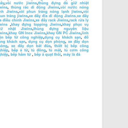
uầy
,
vòi nước jiwins
,
thùng đựng đá giữ nhiệt
wins
,
thùng rác di động Jiwins
,
vòi nước nóng
nh Jiwins
,
vòi phun tráng nóng lạnh jiwins
,
vòi
un tráng jiwins
,
xe đẩy đĩa di động Jiwins,
xe đẩy
a điều chỉnh Jiwins
,
xe đẩy rack Jiwins
,
rack rửa ly
wins
,
khay đựng topping Jiwins
,
khay phục vụ
hữ nhật Jiwins
,
thùng đựng nguyên liệu
wins
,
khay GN Inox Jiwins
,
khay GN PC Jiwins
,
linh
iện bếp từ công nghiệp
,
dụng cụ khách sạn
,
đồ
ùng khách sạn
,
dụng cụ dọn phòng
,
xe đẩy dọn
hòng
,
xe đẩy dọn bát đũa
,
thiết bị bếp công
ghiệp
,
bếp á từ
,
tủ đông
,
tủ mát
,
tủ cơm công
ghiệp
,
bếp hầm từ
,
bếp á quạt thổi
,
máy là đá