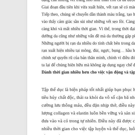
Giai đoạn đầu tiên khi vừa xuất hiện, vết rạn sẽ có m
Tiếp theo, chúng sẽ chuyển dần thành màu trắng, tạo hì
vào thấy cảm giác sần sùi như những vết sẹo lồi. Càng 
càng khó và mất nhiều thời gian. Vì thế, trong thời đạ
dưỡng da cũng như những vấn đề mà da thường gặp phải
Những người bị rạn da nhiều do tính chất bên trong d
rạn xuất hiện nhiều tại mông, đùi, ngực, bụng… hầu hế
chính sự quyến rũ của bản thân mình, chính vì điều đ
ta lại để chúng hiện hữu mà không áp dụng ngay chế
Dành thời gian nhiều hơn cho việc vận động và tậ
Tập thể dục là biện pháp tốt nhất giúp bạn phục
tiêu hủy chất độc, thải ra khỏi da vô số cặn bã 
cường lưu thông máu, đều đặn nhịp thở, điều này 
lượng collagen và elastin luôn bền vững và sản si
đưa vào và có trong tự nhiên. Điều này đã được c
nhiều thời gian cho việc tập luyện và thể dục, l