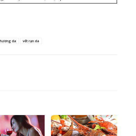
thương da
vết rạn da