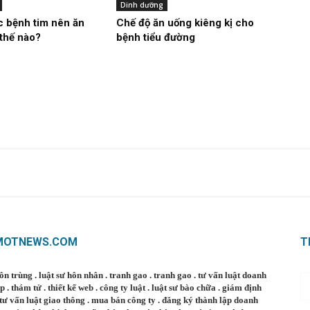
Dinh dưỡng
 bệnh tim nên ăn
Chế độ ăn uống kiêng kị cho
thế nào?
bệnh tiểu đường
MOTNEWS.COM
T
côn trùng
.
luật sư hôn nhân
.
tranh gao
.
tranh gao
.
tư vấn luật doanh
ệp
.
thám tử
.
thiết kế web
.
công ty luật
.
luật sư bào chữa
.
giám định
tư vấn luật giao thông
.
mua bán công ty
.
đăng ký thành lập doanh