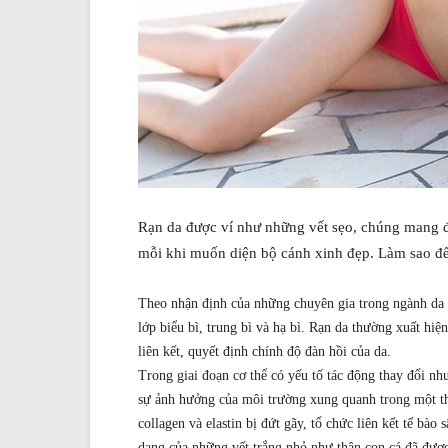
Rạn da được ví như những vết sẹo, chúng mang đ
mỗi khi muốn diện bộ cánh xinh đẹp. Làm sao để
Theo nhận định của những chuyên gia trong ngành da li
lớp biểu bì, trung bì và hạ bì. Rạn da thường xuất hiện
liên kết, quyết định chính độ đàn hồi của da.
Trong giai đoạn cơ thể có yếu tố tác động thay đổi như
sự ảnh hưởng của môi trường xung quanh trong một thời
collagen và elastin bị đứt gãy, tổ chức liên kết tế bào
dạng của những vết trắng nhỏ như thân con cá đã đượ