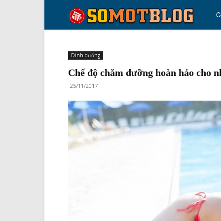
so
C
mo
Dinh dưỡng
Chế độ chăm dưỡng hoàn hảo cho n
blo
25/11/2017