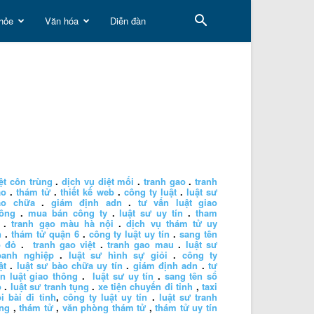
hỏe
Văn hóa
Diễn đàn
ệt côn trùng
.
dịch vụ diệt mối
.
tranh gao
.
tranh
ao
.
thám tử
.
thiết kế web
.
công ty luật
.
luật sư
ào chữa
.
giám định adn
.
tư vấn luật giao
hông
.
mua bán công ty
.
luật sư uy tín
.
tham
.
tranh gạo màu hà nội
.
dịch vụ thám tử uy
n
.
thám tử quận 6
.
công ty luật uy tín
.
sang tên
ổ đỏ
.
tranh gao việt
.
tranh gao mau
.
luật sư
oanh nghiệp
.
luật sư hình sự giỏi
.
công ty
ật
.
luật sư bào chữa uy tín
.
giám định adn
.
tư
n luật giao thông
.
luật sư uy tín
.
sang tên sổ
ỏ
.
luật sư tranh tụng
.
xe tiện chuyến đi tỉnh
,
taxi
i bài đi tỉnh
,
công ty luật uy tín
.
luật sư tranh
ng
,
thám tử
,
văn phòng thám tử
,
thám tử uy tín