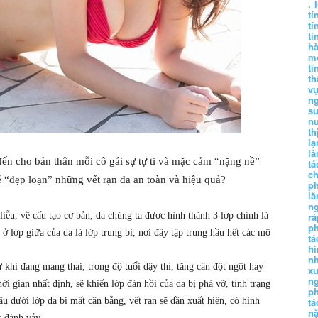
.
tí
tí
tí
h
m
tì
th
vụ
ng
sư
n
th
lạ
l
ến cho bản thân mỗi cô gái sự tự ti và mặc cảm “nặng nề”
tá
ch
 “dẹp loạn” những vết rạn da an toàn và hiệu quả?
p
lă
n
ễu, về cấu tạo cơ bản, da chúng ta được hình thành 3 lớp chính là
r
p
 ở lớp giữa của da là lớp trung bì, nơi đây tập trung hầu hết các mô
tá
hì
nh
 khi đang mang thai, trong độ tuổi dậy thì, tăng cân đột ngột hay
xu
n
 gian nhất định, sẽ khiến lớp đàn hồi của da bị phá vỡ, tình trạng
p
 sâu dưới lớp da bị mất cân bằng, vết rạn sẽ dần xuất hiện, có hình
t
n
c đánh vảy.