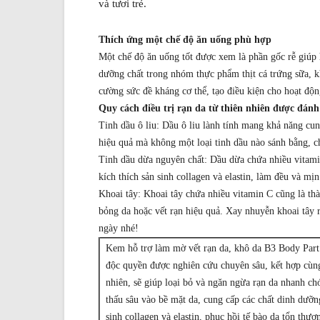
và tươi trẻ.
Thích ứng một chế độ ăn uống phù hợp
Một chế độ ăn uống tốt được xem là phần gốc rễ giúp h
dưỡng chất trong nhóm thực phẩm thịt cá trứng sữa, kh
cường sức đề kháng cơ thể, tạo điều kiện cho hoạt động
Quy cách điều trị rạn da từ thiên nhiên được đánh
Tinh dầu ô liu: Dầu ô liu lành tính mang khả năng c
hiệu quả mà không một loại tinh dầu nào sánh bằng, ch
Tinh dầu dừa nguyên chất: Dầu dừa chứa nhiều vitamin 
kích thích sản sinh collagen và elastin, làm đều và mị
Khoai tây: Khoai tây chứa nhiều vitamin C cũng là t
bỏng da hoặc vết rạn hiệu quả. Xay nhuyễn khoai tây r
ngày nhé!
Kem hỗ trợ làm mờ vết rạn da, khô da B3 Body Part
độc quyền được nghiên cứu chuyên sâu, kết hợp cùng 
nhiên, sẽ giúp loại bỏ và ngăn ngừa rạn da nhanh 
thấu sâu vào bề mặt da, cung cấp các chất dinh dưỡn
sinh collagen và elastin, phục hồi tế bào da tổn thư