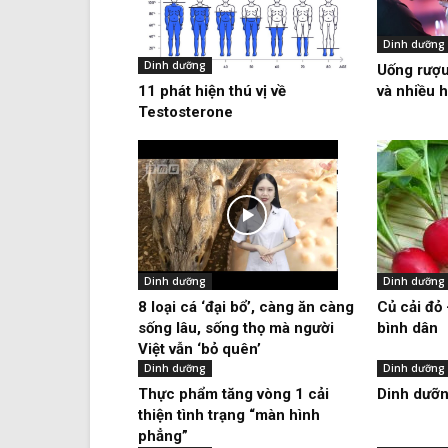
Dinh dưỡng
Dinh dưỡng
Uống rượu
11 phát hiện thú vị về
và nhiều 
Testosterone
Dinh dưỡng
Dinh dưỡng
8 loại cá ‘đại bổ’, càng ăn càng
Củ cải đỏ
sống lâu, sống thọ mà người
bình dân
Việt vẫn ‘bỏ quên’
Dinh dưỡng
Dinh dưỡng
Thực phẩm tăng vòng 1 cải
Dinh dưỡn
thiện tình trạng “màn hình
phẳng”