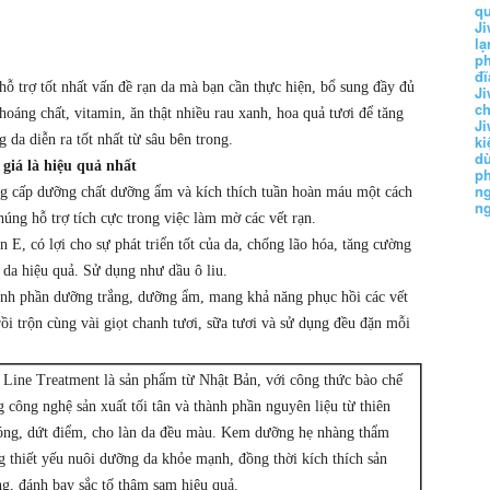
q
Ji
lạ
ph
đĩ
ỗ trợ tốt nhất vấn đề rạn da mà bạn cần thực hiện, bổ sung đầy đủ
Ji
c
oáng chất, vitamin, ăn thật nhiều rau xanh, hoa quả tươi để tăng
Ji
 da diễn ra tốt nhất từ sâu bên trong.
k
d
 giá là hiệu quả nhất
p
n
ung cấp dưỡng chất dưỡng ẩm và kích thích tuần hoàn máu một cách
n
úng hỗ trợ tích cực trong việc làm mờ các vết rạn.
E, có lợi cho sự phát triển tốt của da, chống lão hóa, tăng cường
n da hiệu quả. Sử dụng như dầu ô liu.
hành phần dưỡng trắng, dưỡng ẩm, mang khả năng phục hồi các vết
ồi trộn cùng vài giọt chanh tươi, sữa tươi và sử dụng đều đặn mỗi
 Line Treatment là sản phẩm từ Nhật Bản, với công thức bào chế
công nghệ sản xuất tối tân và thành phần nguyên liệu từ thiên
chóng, dứt điểm, cho làn da đều màu. Kem dưỡng hẹ nhàng thẩm
g thiết yếu nuôi dưỡng da khỏe mạnh, đồng thời kích thích sản
ơng, đánh bay sắc tố thâm sạm hiệu quả.