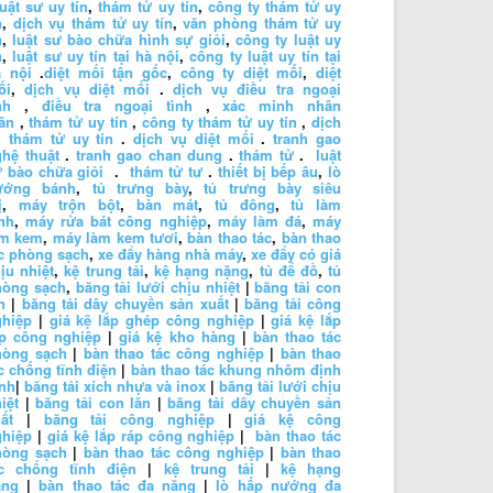
luật sư uy tín
,
thám tử uy tín
,
công ty thám tử uy
n
,
dịch vụ thám tử uy tín
,
văn phòng thám tử uy
n
,
luật sư bào chữa hình sự giỏi
,
công ty luật uy
n
,
luật sư uy tín tại hà nội
,
công ty luật uy tín tại
à nội
.
diệt mối tận gốc
,
công ty diệt mối
,
diệt
ối
,
dịch vụ diệt mối
.
dịch vụ điều tra ngoại
nh
,
điều tra ngoại tình
,
xác minh nhân
ân
,
thám tử uy tín
,
công ty thám tử uy tín
,
dịch
 thám tử uy tín
.
dịch vụ diệt mối
.
tranh gao
hệ thuật
.
tranh gao chan dung
.
thám tử
.
luật
 bào chữa giỏi
.
thám tử tư
.
thiết bị bếp âu
,
lò
ướng bánh
,
tủ trưng bày
,
tủ trưng bày siêu
ị
,
máy trộn bột
,
bàn mát
,
tủ đông
,
tủ làm
nh
,
máy rửa bát công nghiệp
,
máy làm đá
,
máy
àm kem
,
máy làm kem tươi
,
bàn thao tác
,
bàn thao
c phòng sạch
,
xe đẩy hàng nhà máy
,
xe đẩy có giá
ịu nhiệt
,
kệ trung tải
,
kệ hạng nặng
,
tủ để đồ
,
tủ
hòng sạch
,
băng tải lưới chịu nhiệt
|
băng tải con
n
|
băng tải dây chuyền sản xuất
|
băng tải công
ghiệp
|
giá kệ lắp ghép công nghiệp
|
giá kệ lắp
áp công nghiệp
|
giá kệ kho hàng
|
bàn thao tác
hòng sạch
|
bàn thao tác công nghiệp
|
bàn thao
c chống tĩnh điện
|
bàn thao tác khung nhôm định
nh
|
băng tải xích nhựa và inox
|
băng tải lưới chịu
iệt
|
băng tải con lăn
|
băng tải dây chuyền sản
ất
|
băng tải công nghiệp
|
giá kệ công
ghiệp
|
giá kệ lắp ráp công nghiệp
|
bàn thao tác
hòng sạch
|
bàn thao tác công nghiệp
|
bàn thao
ác chống tĩnh điện
|
kệ trung tải
|
kệ hạng
ặng
|
bàn thao tác đa năng
|
lò hấp nướng đa