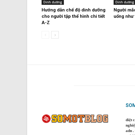
Dinh dưỡng
Dinh dưỡng
Hướng dẫn chế độ dinh dưỡng
Người mắc
cho người tập thể hình chi tiết
uống như 
A-Z
SO
diệt 
nghi
adn
.