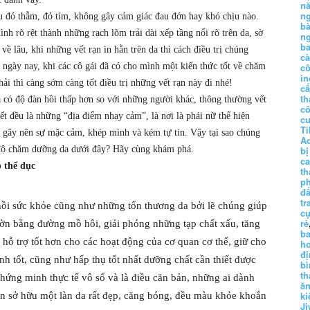
n
n
àu đỏ thẫm, đỏ tím, không gây cảm giác đau đớn hay khó chịu nào.
b
nh rõ rệt thành những rạch lõm trải dài xếp tầng nổi rõ trên da, sờ
n
ba
về lâu, khi những vết rạn in hằn trên da thì cách điều trị chúng
c
i ngày nay, khi các cô gái đã có cho mình một kiến thức tốt về chăm
c
in
 thì càng sớm càng tốt điều trị những vết rạn này đi nhé!
c
th
a có độ đàn hồi thấp hơn so với những người khác, thông thường vết
c
t đều là những “địa điểm nhạy cảm”, là nơi là phái nữ thể hiện
c
Ti
ó gây nên sự mặc cảm, khép mình và kém tự tin. Vậy tại sao chúng
A
 độ chăm dưỡng da dưới đây? Hãy cùng khám phá.
bị
c
p thể dục
th
p
đấ
tr
 hồi sức khỏe cũng như những tổn thương da bởi lẽ chúng giúp
cụ
rẻ
nhờn bằng đường mồ hôi, giải phóng những tạp chất xấu, tăng
ba
hỗ trợ tốt hơn cho các hoạt động của cơ quan cơ thể, giữ cho
h
đị
nh tốt, cũng như hấp thụ tốt nhất dưỡng chất cần thiết được
bì
th
hứng minh thực tế vô số và là điều căn bản, những ai dành
ă
ki
uôn sở hữu một làn da rất đẹp, căng bóng, đều màu khỏe khoắn
Ji