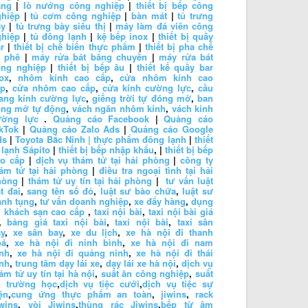
ăng
|
lò nướng công nghiệp
|
thiết bị bếp công
ghiệp
|
tủ cơm công nghiệp
|
bàn mát
|
tủ trưng
ày
|
tủ trưng bày siêu thị
|
máy làm đá viên công
ghiệp
|
tủ đông lạnh
|
kệ bếp inox
|
thiết bị quầy
r
|
thiết bị chế biến thực phẩm
|
thiết bị pha chế
à phê
|
máy rửa bát băng chuyền
|
máy rửa bát
ông nghiệp
|
thiết bị bếp âu
|
thiết kế quầy bar
ox
,
nhôm kính cao cấp
,
cửa nhôm kính cao
ấp
,
cửa nhôm cao cấp
,
cửa kính cường lực
,
cầu
ang kính cường lực
,
giếng trời tự đóng mở
,
ban
ông mở tự động
,
vách ngăn nhôm kính
,
vách kính
ường lực
.
Quảng cáo Facebook
|
Quảng cáo
kTok
|
Quảng cáo Zalo Ads
|
Quảng cáo Google
ds
|
Toyota Bắc Ninh |
thực phẩm đông lạnh
|
thiết
 lạnh Sápito
|
thiết bị bếp nhập khẩu
, |
thiết bị bếp
ao cấp
|
dịch vụ thám tử tại hải phòng
|
công ty
ám tử tại hải phòng
|
điều tra ngoại tình tại hải
hòng
|
thám tử uy tín tại hải phòng
|
tư vấn luật
t đai
,
sang tên sổ đỏ
,
luật sư bào chữa
,
luật sư
anh tụng
,
tư vấn doanh nghiệp
,
xe đẩy hàng
,
dụng
 khách sạn cao cấp
,
taxi nội bài
,
taxi nội bài giá
,
bảng giá taxi nội bài
,
taxi nội bài
,
taxi sân
y
,
xe sân bay
,
xe du lịch
,
xe hà nội đi thanh
oá
,
xe hà nội đi ninh bình
,
xe hà nội đi nam
nh
,
xe hà nội đi quảng ninh
,
xe hà nội đi thái
nh
,
trung tâm dạy lái xe
,
dạy lái xe hà nội
,
dịch vụ
ám tử uy tín tại hà nội
,
suất ăn công nghiệp
,
suất
n trường học
,
dịch vụ tiệc cưới
,
dịch vụ tiệc sự
ện
,
cung ứng thực phẩm an toàn
,
jiwins
,
rack
wins
,
vòi Jiwins
,
thùng rác Jiwins
,
bếp từ âm