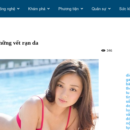
ông nghệ
Khám phá
Phương tiện
Quân sự
Sức k
t
hững vết rạn da
g
346
di
g
b
t
tu
tí
s
d
lu
vấ
đ
nộ
tụ