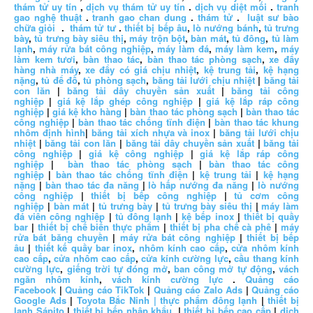
thám tử uy tín
,
dịch vụ thám tử uy tín
.
dịch vụ diệt mối
.
tranh
gao nghệ thuật
.
tranh gao chan dung
.
thám tử
.
luật sư bào
chữa giỏi
.
thám tử tư
.
thiết bị bếp âu
,
lò nướng bánh
,
tủ trưng
bày
,
tủ trưng bày siêu thị
,
máy trộn bột
,
bàn mát
,
tủ đông
,
tủ làm
lạnh
,
máy rửa bát công nghiệp
,
máy làm đá
,
máy làm kem
,
máy
làm kem tươi
,
bàn thao tác
,
bàn thao tác phòng sạch
,
xe đẩy
hàng nhà máy
,
xe đẩy có giá chịu nhiệt
,
kệ trung tải
,
kệ hạng
nặng
,
tủ để đồ
,
tủ phòng sạch
,
băng tải lưới chịu nhiệt
|
băng tải
con lăn
|
băng tải dây chuyền sản xuất
|
băng tải công
nghiệp
|
giá kệ lắp ghép công nghiệp
|
giá kệ lắp ráp công
nghiệp
|
giá kệ kho hàng
|
bàn thao tác phòng sạch
|
bàn thao tác
công nghiệp
|
bàn thao tác chống tĩnh điện
|
bàn thao tác khung
nhôm định hình
|
băng tải xích nhựa và inox
|
băng tải lưới chịu
nhiệt
|
băng tải con lăn
|
băng tải dây chuyền sản xuất
|
băng tải
công nghiệp
|
giá kệ công nghiệp
|
giá kệ lắp ráp công
nghiệp
|
bàn thao tác phòng sạch
|
bàn thao tác công
nghiệp
|
bàn thao tác chống tĩnh điện
|
kệ trung tải
|
kệ hạng
nặng
|
bàn thao tác đa năng
|
lò hấp nướng đa năng
|
lò nướng
công nghiệp
|
thiết bị bếp công nghiệp
|
tủ cơm công
nghiệp
|
bàn mát
|
tủ trưng bày
|
tủ trưng bày siêu thị
|
máy làm
đá viên công nghiệp
|
tủ đông lạnh
|
kệ bếp inox
|
thiết bị quầy
bar
|
thiết bị chế biến thực phẩm
|
thiết bị pha chế cà phê
|
máy
rửa bát băng chuyền
|
máy rửa bát công nghiệp
|
thiết bị bếp
âu
|
thiết kế quầy bar inox
,
nhôm kính cao cấp
,
cửa nhôm kính
cao cấp
,
cửa nhôm cao cấp
,
cửa kính cường lực
,
cầu thang kính
cường lực
,
giếng trời tự đóng mở
,
ban công mở tự động
,
vách
ngăn nhôm kính
,
vách kính cường lực
.
Quảng cáo
Facebook
|
Quảng cáo TikTok
|
Quảng cáo Zalo Ads
|
Quảng cáo
Google Ads
|
Toyota Bắc Ninh |
thực phẩm đông lạnh
|
thiết bị
lạnh Sápito
|
thiết bị bếp nhập khẩu
, |
thiết bị bếp cao cấp
|
dịch