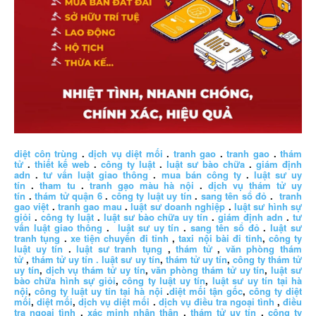
diệt côn trùng
.
dịch vụ diệt mối
.
tranh gao
.
tranh gao
.
thám
tử
.
thiết kế web
.
công ty luật
.
luật sư bào chữa
.
giám định
adn
.
tư vấn luật giao thông
.
mua bán công ty
.
luật sư uy
tín
.
tham tu
.
tranh gạo màu hà nội
.
dịch vụ thám tử uy
tín
.
thám tử quận 6
.
công ty luật uy tín
.
sang tên sổ đỏ
.
tranh
gao việt
.
tranh gao mau
.
luật sư doanh nghiệp
.
luật sư hình sự
giỏi
.
công ty luật
.
luật sư bào chữa uy tín
.
giám định adn
.
tư
vấn luật giao thông
.
luật sư uy tín
.
sang tên sổ đỏ
.
luật sư
tranh tụng
.
xe tiện chuyến đi tỉnh
,
taxi nội bài đi tỉnh
,
công ty
luật uy tín
.
luật sư tranh tụng
,
thám tử
,
văn phòng thám
tử
,
thám tử uy tín .
luật sư uy tín
,
thám tử uy tín
,
công ty thám tử
uy tín
,
dịch vụ thám tử uy tín
,
văn phòng thám tử uy tín
,
luật sư
bào chữa hình sự giỏi
,
công ty luật uy tín
,
luật sư uy tín tại hà
nội
,
công ty luật uy tín tại hà nội
.
diệt mối tận gốc
,
công ty diệt
mối
,
diệt mối
,
dịch vụ diệt mối
.
dịch vụ điều tra ngoại tình
,
điều
tra ngoại tình
,
xác minh nhân thân
,
thám tử uy tín
,
công ty