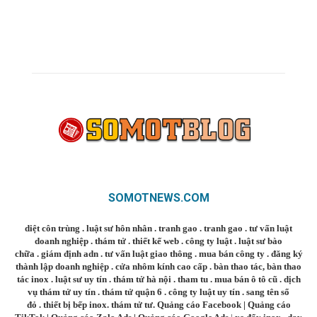
SOMOTNEWS.COM
diệt côn trùng
.
luật sư hôn nhân
.
tranh gao
.
tranh gao
.
tư vấn luật
doanh nghiệp
.
thám tử
.
thiết kế web
.
công ty luật
.
luật sư bào
chữa
.
giám định adn
.
tư vấn luật giao thông
.
mua bán công ty
.
đăng ký
thành lập doanh nghiệp
.
cửa nhôm kính cao cấp
.
bàn thao tác
,
bàn thao
tác inox
.
luật sư uy tín
.
thám tử hà nội
.
tham tu
.
mua bán ô tô cũ
.
dịch
vụ thám tử uy tín
.
thám tử quận 6
.
công ty luật uy tín
.
sang tên sổ
đỏ
.
thiết bị bếp inox
.
thám tử tư
.
Quảng cáo Facebook
|
Quảng cáo