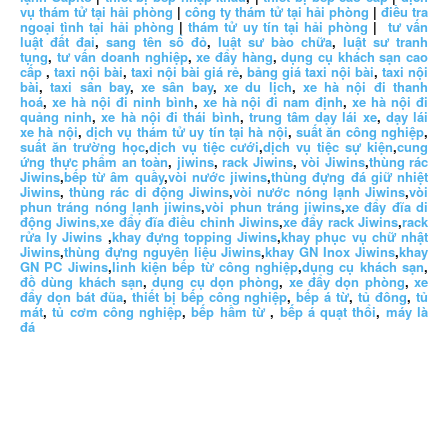
vụ thám tử tại hải phòng
|
công ty thám tử tại hải phòng
|
điều tra
ngoại tình tại hải phòng
|
thám tử uy tín tại hải phòng
|
tư vấn
luật đất đai
,
sang tên sổ đỏ
,
luật sư bào chữa
,
luật sư tranh
tụng
,
tư vấn doanh nghiệp
,
xe đẩy hàng
,
dụng cụ khách sạn cao
cấp
,
taxi nội bài
,
taxi nội bài giá rẻ
,
bảng giá taxi nội bài
,
taxi nội
bài
,
taxi sân bay
,
xe sân bay
,
xe du lịch
,
xe hà nội đi thanh
hoá
,
xe hà nội đi ninh bình
,
xe hà nội đi nam định
,
xe hà nội đi
quảng ninh
,
xe hà nội đi thái bình
,
trung tâm dạy lái xe
,
dạy lái
xe hà nội
,
dịch vụ thám tử uy tín tại hà nội
,
suất ăn công nghiệp
,
suất ăn trường học
,
dịch vụ tiệc cưới
,
dịch vụ tiệc sự kiện
,
cung
ứng thực phẩm an toàn
,
jiwins
,
rack Jiwins
,
vòi Jiwins
,
thùng rác
Jiwins
,
bếp từ âm quầy
,
vòi nước jiwins
,
thùng đựng đá giữ nhiệt
Jiwins
,
thùng rác di động Jiwins
,
vòi nước nóng lạnh Jiwins
,
vòi
phun tráng nóng lạnh jiwins
,
vòi phun tráng jiwins
,
xe đẩy đĩa di
động Jiwins,
xe đẩy đĩa điều chỉnh Jiwins
,
xe đẩy rack Jiwins
,
rack
rửa ly Jiwins
,
khay đựng topping Jiwins
,
khay phục vụ chữ nhật
Jiwins
,
thùng đựng nguyên liệu Jiwins
,
khay GN Inox Jiwins
,
khay
GN PC Jiwins
,
linh kiện bếp từ công nghiệp
,
dụng cụ khách sạn
,
đồ dùng khách sạn
,
dụng cụ dọn phòng
,
xe đẩy dọn phòng
,
xe
đẩy dọn bát đũa
,
thiết bị bếp công nghiệp
,
bếp á từ
,
tủ đông
,
tủ
mát
,
tủ cơm công nghiệp
,
bếp hầm từ
,
bếp á quạt thổi
,
máy là
đá