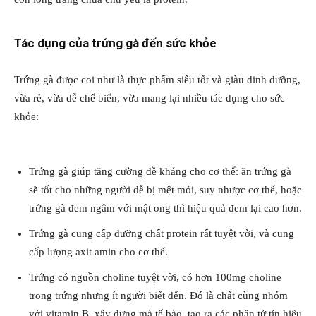
Tác dụng của trứng gà đến sức khỏe
Trứng gà được coi như là thực phẩm siêu tốt và giàu dinh dưỡng,
vừa rẻ, vừa dễ chế biến, vừa mang lại nhiều tác dụng cho sức
khỏe:
Trứng gà giúp tăng cường đề kháng cho cơ thể: ăn trứng gà
sẽ tốt cho những người dễ bị mệt mỏi, suy nhược cơ thể, hoặc
trứng gà đem ngâm với mật ong thì hiệu quả đem lại cao hơn.
Trứng gà cung cấp dưỡng chất protein rất tuyệt vời, và cung
cấp lượng axit amin cho cơ thể.
Trứng có nguồn choline tuyệt vời, có hơn 100mg choline
trong trứng nhưng ít người biết đến. Đó là chất cùng nhóm
với vitamin B, xây dựng mà tế bào, tạo ra các phân tử tín hiệu