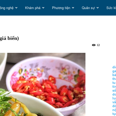
ông nghệ
Khám phá
Phương tiện
Quân sự
Sức k
t
giá biển)
g
63
di
g
b
t
tu
tí
s
d
lu
vấ
đ
nộ
tụ