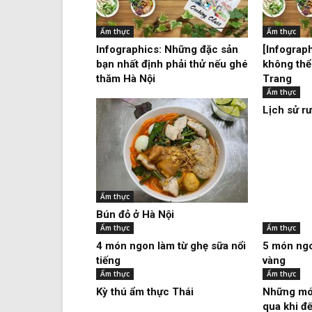
Ẩm thực
Ẩm thực
Infographics: Những đặc sản
[Infograp
bạn nhất định phải thử nếu ghé
không thể
thăm Hà Nội
Trang
Ẩm thực
Lịch sử r
Ẩm thực
Bún đỏ ở Hà Nội
Ẩm thực
Ẩm thực
4 món ngon làm từ ghẹ sữa nổi
5 món ngo
tiếng
vàng
Ẩm thực
Ẩm thực
Kỳ thú ẩm thực Thái
Những mó
qua khi đ