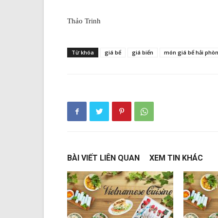
Thảo Trinh
Từ khóa
giá bể
giá biển
món giá bể hải phò
BÀI VIẾT LIÊN QUAN
XEM TIN KHÁC