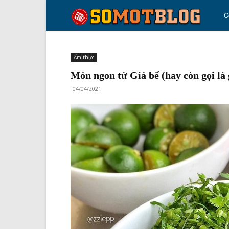
so
C
mo
Ẩm thực
Món ngon từ Giá bể (hay còn gọi là 
blo
04/04/2021