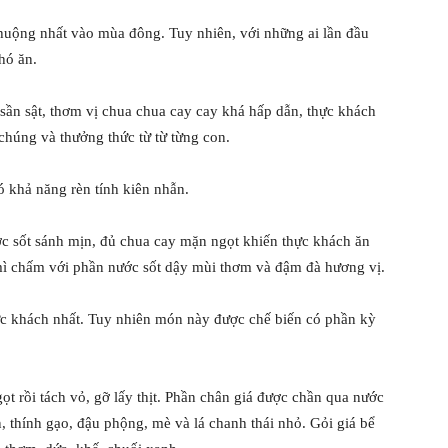
huộng nhất vào mùa đông. Tuy nhiên, với những ai lần đầu
hó ăn.
 sần sật, thơm vị chua chua cay cay khá hấp dẫn, thực khách
 chúng và thưởng thức từ từ từng con.
ó khả năng rèn tính kiên nhẫn.
ớc sốt sánh mịn, đủ chua cay mặn ngọt khiến thực khách ăn
mì chấm với phần nước sốt dậy mùi thơm và đậm đà hương vị.
ực khách nhất. Tuy nhiên món này được chế biến có phần kỳ
ọt rồi tách vỏ, gỡ lấy thịt. Phần chân giá được chần qua nước
n, thính gạo, đậu phộng, mè và lá chanh thái nhỏ. Gỏi giá bể