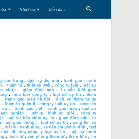
hỏe
Văn hóa
Diễn đàn
ệt côn trùng
.
dịch vụ diệt mối
.
tranh gao
.
tranh
ao
.
thám tử
.
thiết kế web
.
công ty luật
.
luật sư
ào chữa
.
giám định adn
.
tư vấn luật giao
hông
.
mua bán công ty
.
luật sư uy tín
.
tham
.
tranh gạo màu hà nội
.
dịch vụ thám tử uy
n
.
thám tử quận 6
.
công ty luật uy tín
.
sang tên
ổ đỏ
.
tranh gao việt
.
tranh gao mau
.
luật sư
oanh nghiệp
.
luật sư hình sự giỏi
.
công ty
ật
.
luật sư bào chữa uy tín
.
giám định adn
.
tư
n luật giao thông
.
luật sư uy tín
.
sang tên sổ
ỏ
.
luật sư tranh tụng
.
xe tiện chuyến đi tỉnh
,
taxi
i bài đi tỉnh
,
công ty luật uy tín
.
luật sư tranh
ng
,
thám tử
,
văn phòng thám tử
,
thám tử uy tín