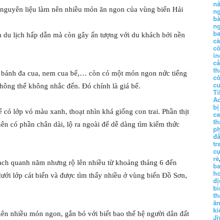
n
à nguyên liệu làm nên nhiều món ăn ngon của vùng biển Hải
n
b
n
ba
m du lịch hấp dẫn mà còn gây ấn tượng với du khách bởi nền
c
c
in
c
th
 bánh đa cua, nem cua bể,… còn có một món ngon nức tiếng
c
c
hông thể không nhắc đến. Đó chính là giá bể.
Ti
A
bị
hể có lớp vỏ màu xanh, thoạt nhìn khá giống con trai. Phần thịt
c
th
ên có phần chân dài, lộ ra ngoài để dễ dàng tìm kiếm thức
p
đấ
tr
cụ
rẻ
oạch quanh năm nhưng rộ lên nhiều từ khoảng tháng 6 đến
ba
h
ưới lớp cát biển và được tìm thấy nhiều ở vùng biển Đồ Sơn,
đị
bì
th
ă
ki
 nên nhiều món ngon, gắn bó với biết bao thế hệ người dân đất
Ji