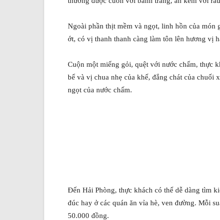
thường được cuốn với bánh tráng, ăn kèm với rau
Ngoài phần thịt mềm và ngọt, linh hồn của món 
ớt, có vị thanh thanh càng làm tôn lên hương vị 
Cuộn một miếng gỏi, quệt với nước chấm, thực kh
bể và vị chua nhẹ của khế, đắng chát của chuối
ngọt của nước chấm.
Đến Hải Phòng, thực khách có thể dễ dàng tìm k
đúc hay ở các quán ăn vỉa hè, ven đường. Mỗi suấ
50.000 đồng.