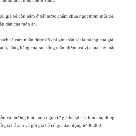
 thơm, dứa, khế, chuối xanh.
gỏi giá bể còn nằm ở bát nước chấm chua ngọt thơm mùi tỏi,
hấp dẫn của món ăn.
ách sẽ cảm nhận được độ dai giòn sần sật lạ miệng của giá
 xanh, hăng hăng của rau sống thấm đượm cả vị chua cay mặn
iếm và thưởng thức món ngon từ giá bể tại các khu chợ đông
t giá bể xào và gỏi giá bể có giá dao động từ 30.000 –