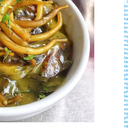
.
tí
tí
tí
h
m
tì
th
vụ
ng
sư
n
th
lạ
l
tá
ch
p
lă
n
r
p
tá
hì
nh
xu
n
p
t
n