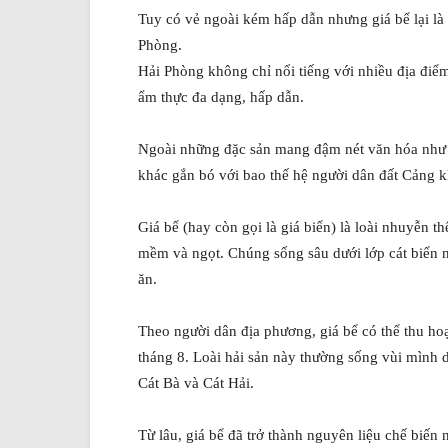
Tuy có vẻ ngoài kém hấp dẫn nhưng giá bể lại l
Phòng.
Hải Phòng không chỉ nổi tiếng với nhiều địa điể
ẩm thực đa dạng, hấp dẫn.
Ngoài những đặc sản mang đậm nét văn hóa như
khác gắn bó với bao thế hệ người dân đất Cảng k
Giá bể (hay còn gọi là giá biển) là loài nhuyễn t
mềm và ngọt. Chúng sống sâu dưới lớp cát biển n
ăn.
Theo người dân địa phương, giá bể có thể thu h
tháng 8. Loài hải sản này thường sống vùi mình d
Cát Bà và Cát Hải.
Từ lâu, giá bể đã trở thành nguyên liệu chế biến