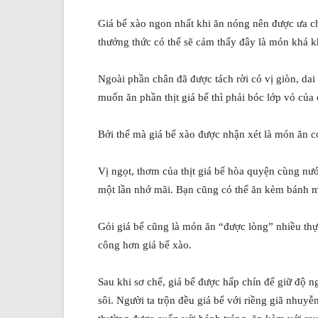
Giá bể xào ngon nhất khi ăn nóng nên được ưa c
thưởng thức có thể sẽ cảm thấy đây là món khá k
Ngoài phần chân đã được tách rời có vị giòn, dai
muốn ăn phần thịt giá bể thì phải bóc lớp vỏ của
Bởi thế mà giá bể xào được nhận xét là món ăn c
Vị ngọt, thơm của thịt giá bể hòa quyện cùng nư
một lần nhớ mãi. Bạn cũng có thể ăn kèm bánh 
Gỏi giá bể cũng là món ăn “được lòng” nhiều th
công hơn giá bể xào.
Sau khi sơ chế, giá bể được hấp chín để giữ độ ng
sôi. Người ta trộn đều giá bể với riềng giã nhuyễ