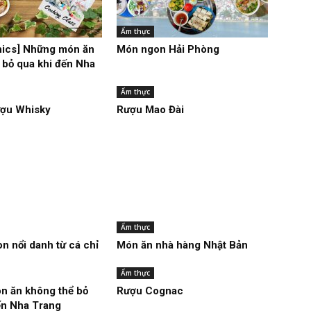
Ẩm thực
hics] Những món ăn
Món ngon Hải Phòng
 bỏ qua khi đến Nha
Ẩm thực
ượu Whisky
Rượu Mao Đài
Ẩm thực
n nổi danh từ cá chỉ
Món ăn nhà hàng Nhật Bản
Ẩm thực
n ăn không thể bỏ
Rượu Cognac
ến Nha Trang