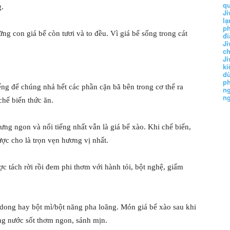
q
g.
Ji
lạ
ph
ng con giá bể còn tươi và to đều. Vì giá bể sống trong cát
đĩ
Ji
c
Ji
k
d
p
iếng để chúng nhả hết các phần cặn bã bên trong cơ thể ra
n
n
chế biến thức ăn.
ng ngon và nổi tiếng nhất vẫn là giá bể xào. Khi chế biến,
c cho là trọn vẹn hương vị nhất.
ợc tách rời rồi đem phi thơm với hành tỏi, bột nghệ, giấm
 dong hay bột mì/bột năng pha loãng. Món giá bể xào sau khi
ng nước sốt thơm ngon, sánh mịn.