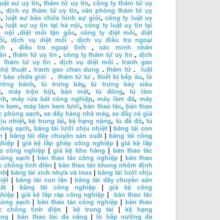
luật sư uy tín
,
thám tử uy tín
,
công ty thám tử uy
n
,
dịch vụ thám tử uy tín
,
văn phòng thám tử uy
n
,
luật sư bào chữa hình sự giỏi
,
công ty luật uy
n
,
luật sư uy tín tại hà nội
,
công ty luật uy tín tại
à nội
.
diệt mối tận gốc
,
công ty diệt mối
,
diệt
ối
,
dịch vụ diệt mối
.
dịch vụ điều tra ngoại
nh
,
điều tra ngoại tình
,
xác minh nhân
ân
,
thám tử uy tín
,
công ty thám tử uy tín
,
dịch
 thám tử uy tín
.
dịch vụ diệt mối
.
tranh gao
hệ thuật
.
tranh gao chan dung
.
thám tử
.
luật
 bào chữa giỏi
.
thám tử tư
.
thiết bị bếp âu
,
lò
ướng bánh
,
tủ trưng bày
,
tủ trưng bày siêu
ị
,
máy trộn bột
,
bàn mát
,
tủ đông
,
tủ làm
nh
,
máy rửa bát công nghiệp
,
máy làm đá
,
máy
àm kem
,
máy làm kem tươi
,
bàn thao tác
,
bàn thao
c phòng sạch
,
xe đẩy hàng nhà máy
,
xe đẩy có giá
ịu nhiệt
,
kệ trung tải
,
kệ hạng nặng
,
tủ để đồ
,
tủ
hòng sạch
,
băng tải lưới chịu nhiệt
|
băng tải con
n
|
băng tải dây chuyền sản xuất
|
băng tải công
ghiệp
|
giá kệ lắp ghép công nghiệp
|
giá kệ lắp
áp công nghiệp
|
giá kệ kho hàng
|
bàn thao tác
hòng sạch
|
bàn thao tác công nghiệp
|
bàn thao
c chống tĩnh điện
|
bàn thao tác khung nhôm định
nh
|
băng tải xích nhựa và inox
|
băng tải lưới chịu
iệt
|
băng tải con lăn
|
băng tải dây chuyền sản
ất
|
băng tải công nghiệp
|
giá kệ công
ghiệp
|
giá kệ lắp ráp công nghiệp
|
bàn thao tác
hòng sạch
|
bàn thao tác công nghiệp
|
bàn thao
ác chống tĩnh điện
|
kệ trung tải
|
kệ hạng
ặng
|
bàn thao tác đa năng
|
lò hấp nướng đa