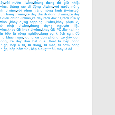
uầy
,
vòi nước jiwins
,
thùng đựng đá giữ nhiệt
wins
,
thùng rác di động Jiwins
,
vòi nước nóng
nh Jiwins
,
vòi phun tráng nóng lạnh jiwins
,
vòi
un tráng jiwins
,
xe đẩy đĩa di động Jiwins,
xe đẩy
a điều chỉnh Jiwins
,
xe đẩy rack Jiwins
,
rack rửa ly
wins
,
khay đựng topping Jiwins
,
khay phục vụ
hữ nhật Jiwins
,
thùng đựng nguyên liệu
wins
,
khay GN Inox Jiwins
,
khay GN PC Jiwins
,
linh
iện bếp từ công nghiệp
,
dụng cụ khách sạn
,
đồ
ùng khách sạn
,
dụng cụ dọn phòng
,
xe đẩy dọn
hòng
,
xe đẩy dọn bát đũa
,
thiết bị bếp công
ghiệp
,
bếp á từ
,
tủ đông
,
tủ mát
,
tủ cơm công
ghiệp
,
bếp hầm từ
,
bếp á quạt thổi
,
máy là đá