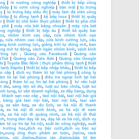
ăng
|
lò nướng công nghiệp
|
thiết bị bếp công
ghiệp
|
tủ cơm công nghiệp
|
bàn mát
|
tủ trưng
ày
|
tủ trưng bày siêu thị
|
máy làm đá viên công
ghiệp
|
tủ đông lạnh
|
kệ bếp inox
|
thiết bị quầy
r
|
thiết bị chế biến thực phẩm
|
thiết bị pha chế
à phê
|
máy rửa bát băng chuyền
|
máy rửa bát
ông nghiệp
|
thiết bị bếp âu
|
thiết kế quầy bar
ox
,
nhôm kính cao cấp
,
cửa nhôm kính cao
ấp
,
cửa nhôm cao cấp
,
cửa kính cường lực
,
cầu
ang kính cường lực
,
giếng trời tự đóng mở
,
ban
ông mở tự động
,
vách ngăn nhôm kính
,
vách kính
ường lực
.
Quảng cáo Facebook
|
Quảng cáo
kTok
|
Quảng cáo Zalo Ads
|
Quảng cáo Google
ds
|
Toyota Bắc Ninh |
thực phẩm đông lạnh
|
thiết
 lạnh Sápito
|
thiết bị bếp nhập khẩu
, |
thiết bị bếp
ao cấp
|
dịch vụ thám tử tại hải phòng
|
công ty
ám tử tại hải phòng
|
điều tra ngoại tình tại hải
hòng
|
thám tử uy tín tại hải phòng
|
tư vấn luật
t đai
,
sang tên sổ đỏ
,
luật sư bào chữa
,
luật sư
anh tụng
,
tư vấn doanh nghiệp
,
xe đẩy hàng
,
dụng
 khách sạn cao cấp
,
taxi nội bài
,
taxi nội bài giá
,
bảng giá taxi nội bài
,
taxi nội bài
,
taxi sân
y
,
xe sân bay
,
xe du lịch
,
xe hà nội đi thanh
oá
,
xe hà nội đi ninh bình
,
xe hà nội đi nam
nh
,
xe hà nội đi quảng ninh
,
xe hà nội đi thái
nh
,
trung tâm dạy lái xe
,
dạy lái xe hà nội
,
dịch vụ
ám tử uy tín tại hà nội
,
suất ăn công nghiệp
,
suất
n trường học
,
dịch vụ tiệc cưới
,
dịch vụ tiệc sự
ện
,
cung ứng thực phẩm an toàn
,
jiwins
,
rack
wins
,
vòi Jiwins
,
thùng rác Jiwins
,
bếp từ âm