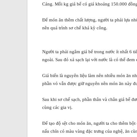
Cảng. Mỗi kg giá bể có giá khoảng 150.000 đồn
Để món ăn thêm chất lượng, người ta phải lựa nhữ
nên quá trình sơ chế khá kỳ công.
Người ta phải ngâm giá bể trong nước ít nhất 6 t
ngoài. Sau đó xả sạch lại với nước là có thể đem 
Giá biển là nguyên liệu làm nên nhiều món ăn như
phần vỏ vẫn được giữ nguyên nên món ăn này đượ
Sau khi sơ chế sạch, phần thân và chân giá bể đư
cùng các gia vị.
Để tạo độ sệt cho món ăn, người ta cho thêm bột
nấu chín có màu vàng đặc trưng của nghệ, ăn cù