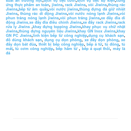
suất ăn trường học
,
dịch vụ tiệc cưới
,
dịch vụ tiệc sự kiện
,
cung
ứng thực phẩm an toàn
,
jiwins
,
rack Jiwins
,
vòi Jiwins
,
thùng rác
Jiwins
,
bếp từ âm quầy
,
vòi nước jiwins
,
thùng đựng đá giữ nhiệt
Jiwins
,
thùng rác di động Jiwins
,
vòi nước nóng lạnh Jiwins
,
vòi
phun tráng nóng lạnh jiwins
,
vòi phun tráng jiwins
,
xe đẩy đĩa di
động Jiwins,
xe đẩy đĩa điều chỉnh Jiwins
,
xe đẩy rack Jiwins
,
rack
rửa ly Jiwins
,
khay đựng topping Jiwins
,
khay phục vụ chữ nhật
Jiwins
,
thùng đựng nguyên liệu Jiwins
,
khay GN Inox Jiwins
,
khay
GN PC Jiwins
,
linh kiện bếp từ công nghiệp
,
dụng cụ khách sạn
,
đồ dùng khách sạn
,
dụng cụ dọn phòng
,
xe đẩy dọn phòng
,
xe
đẩy dọn bát đũa
,
thiết bị bếp công nghiệp
,
bếp á từ
,
tủ đông
,
tủ
mát
,
tủ cơm công nghiệp
,
bếp hầm từ
,
bếp á quạt thổi
,
máy là
đá