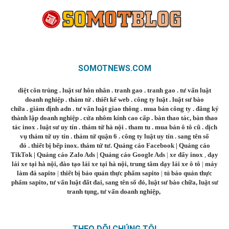
SOMOTNEWS.COM
diệt côn trùng
.
luật sư hôn nhân
.
tranh gao
.
tranh gao
.
tư vấn luật
doanh nghiệp
.
thám tử
.
thiết kế web
.
công ty luật
.
luật sư bào
chữa
.
giám định adn
.
tư vấn luật giao thông
.
mua bán công ty
.
đăng ký
thành lập doanh nghiệp
.
cửa nhôm kính cao cấp
.
bàn thao tác
,
bàn thao
tác inox
.
luật sư uy tín
.
thám tử hà nội
.
tham tu
.
mua bán ô tô cũ
.
dịch
vụ thám tử uy tín
.
thám tử quận 6
.
công ty luật uy tín
.
sang tên sổ
đỏ
.
thiết bị bếp inox
.
thám tử tư
.
Quảng cáo Facebook
|
Quảng cáo
TikTok
|
Quảng cáo Zalo Ads
|
Quảng cáo Google Ads
|
xe đẩy inox
,
dạy
lái xe tại hà nội
,
đào tạo lái xe tại hà nội
,
trung tâm dạy lái xe ô tô
|
máy
làm đá sapito
|
thiết bị bảo quản thực phẩm sapito
|
tủ bảo quản thực
phẩm sapito
,
tư vấn luật đất đai
,
sang tên sổ đỏ
,
luật sư bào chữa
,
luật sư
tranh tụng
,
tư vấn doanh nghiệp
,
THEO DÕI CHÚNG TÔI