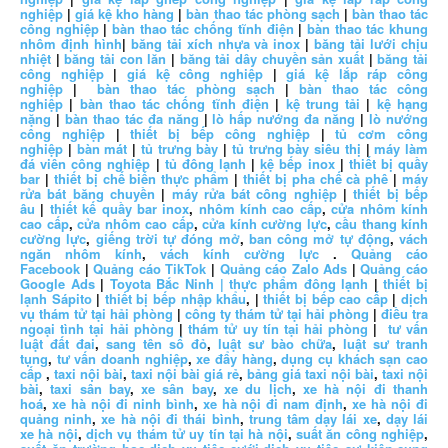
nghiệp
|
giá kệ kho hàng
|
bàn thao tác phòng sạch
|
bàn thao tác
công nghiệp
|
bàn thao tác chống tĩnh điện
|
bàn thao tác khung
nhôm định hình
|
băng tải xích nhựa và inox
|
băng tải lưới chịu
nhiệt
|
băng tải con lăn
|
băng tải dây chuyền sản xuất
|
băng tải
công nghiệp
|
giá kệ công nghiệp
|
giá kệ lắp ráp công
nghiệp
|
bàn thao tác phòng sạch
|
bàn thao tác công
nghiệp
|
bàn thao tác chống tĩnh điện
|
kệ trung tải
|
kệ hạng
nặng
|
bàn thao tác đa năng
|
lò hấp nướng đa năng
|
lò nướng
công nghiệp
|
thiết bị bếp công nghiệp
|
tủ cơm công
nghiệp
|
bàn mát
|
tủ trưng bày
|
tủ trưng bày siêu thị
|
máy làm
đá viên công nghiệp
|
tủ đông lạnh
|
kệ bếp inox
|
thiết bị quầy
bar
|
thiết bị chế biến thực phẩm
|
thiết bị pha chế cà phê
|
máy
rửa bát băng chuyền
|
máy rửa bát công nghiệp
|
thiết bị bếp
âu
|
thiết kế quầy bar inox
,
nhôm kính cao cấp
,
cửa nhôm kính
cao cấp
,
cửa nhôm cao cấp
,
cửa kính cường lực
,
cầu thang kính
cường lực
,
giếng trời tự đóng mở
,
ban công mở tự động
,
vách
ngăn nhôm kính
,
vách kính cường lực
.
Quảng cáo
Facebook
|
Quảng cáo TikTok
|
Quảng cáo Zalo Ads
|
Quảng cáo
Google Ads
|
Toyota Bắc Ninh |
thực phẩm đông lạnh
|
thiết bị
lạnh Sápito
|
thiết bị bếp nhập khẩu
, |
thiết bị bếp cao cấp
|
dịch
vụ thám tử tại hải phòng
|
công ty thám tử tại hải phòng
|
điều tra
ngoại tình tại hải phòng
|
thám tử uy tín tại hải phòng
|
tư vấn
luật đất đai
,
sang tên sổ đỏ
,
luật sư bào chữa
,
luật sư tranh
tụng
,
tư vấn doanh nghiệp
,
xe đẩy hàng
,
dụng cụ khách sạn cao
cấp
,
taxi nội bài
,
taxi nội bài giá rẻ
,
bảng giá taxi nội bài
,
taxi nội
bài
,
taxi sân bay
,
xe sân bay
,
xe du lịch
,
xe hà nội đi thanh
hoá
,
xe hà nội đi ninh bình
,
xe hà nội đi nam định
,
xe hà nội đi
quảng ninh
,
xe hà nội đi thái bình
,
trung tâm dạy lái xe
,
dạy lái
xe hà nội
,
dịch vụ thám tử uy tín tại hà nội
,
suất ăn công nghiệp
,