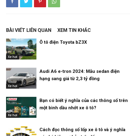
BÀI VIẾT LIÊN QUAN
XEM TIN KHÁC
Ô tô điện Toyota bZ3X
Xe hơi
Audi A6 e-tron 2024: Mẫu sedan điện
hạng sang giá từ 2,3 tỷ đồng
Xe hơi
Bạn có biết ý nghĩa của các thông số trên
một bình dầu nhớt xe ô tô?
Xe hơi
Cách đọc thông số lốp xe ô tô và ý nghĩa