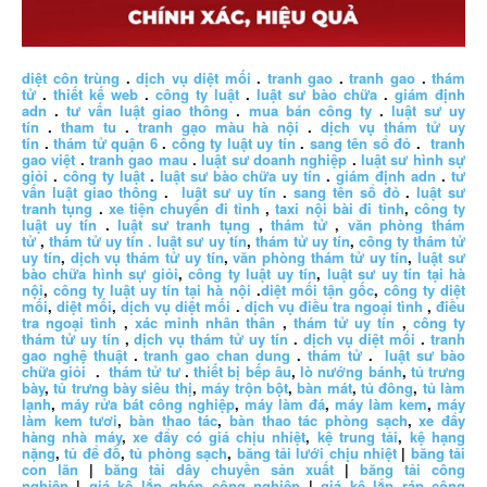
diệt côn trùng
.
dịch vụ diệt mối
.
tranh gao
.
tranh gao
.
thám
tử
.
thiết kế web
.
công ty luật
.
luật sư bào chữa
.
giám định
adn
.
tư vấn luật giao thông
.
mua bán công ty
.
luật sư uy
tín
.
tham tu
.
tranh gạo màu hà nội
.
dịch vụ thám tử uy
tín
.
thám tử quận 6
.
công ty luật uy tín
.
sang tên sổ đỏ
.
tranh
gao việt
.
tranh gao mau
.
luật sư doanh nghiệp
.
luật sư hình sự
giỏi
.
công ty luật
.
luật sư bào chữa uy tín
.
giám định adn
.
tư
vấn luật giao thông
.
luật sư uy tín
.
sang tên sổ đỏ
.
luật sư
tranh tụng
.
xe tiện chuyến đi tỉnh
,
taxi nội bài đi tỉnh
,
công ty
luật uy tín
.
luật sư tranh tụng
,
thám tử
,
văn phòng thám
tử
,
thám tử uy tín .
luật sư uy tín
,
thám tử uy tín
,
công ty thám tử
uy tín
,
dịch vụ thám tử uy tín
,
văn phòng thám tử uy tín
,
luật sư
bào chữa hình sự giỏi
,
công ty luật uy tín
,
luật sư uy tín tại hà
nội
,
công ty luật uy tín tại hà nội
.
diệt mối tận gốc
,
công ty diệt
mối
,
diệt mối
,
dịch vụ diệt mối
.
dịch vụ điều tra ngoại tình
,
điều
tra ngoại tình
,
xác minh nhân thân
,
thám tử uy tín
,
công ty
thám tử uy tín
,
dịch vụ thám tử uy tín
.
dịch vụ diệt mối
.
tranh
gao nghệ thuật
.
tranh gao chan dung
.
thám tử
.
luật sư bào
chữa giỏi
.
thám tử tư
.
thiết bị bếp âu
,
lò nướng bánh
,
tủ trưng
bày
,
tủ trưng bày siêu thị
,
máy trộn bột
,
bàn mát
,
tủ đông
,
tủ làm
lạnh
,
máy rửa bát công nghiệp
,
máy làm đá
,
máy làm kem
,
máy
làm kem tươi
,
bàn thao tác
,
bàn thao tác phòng sạch
,
xe đẩy
hàng nhà máy
,
xe đẩy có giá chịu nhiệt
,
kệ trung tải
,
kệ hạng
nặng
,
tủ để đồ
,
tủ phòng sạch
,
băng tải lưới chịu nhiệt
|
băng tải
con lăn
|
băng tải dây chuyền sản xuất
|
băng tải công
nghiệp
|
giá kệ lắp ghép công nghiệp
|
giá kệ lắp ráp công