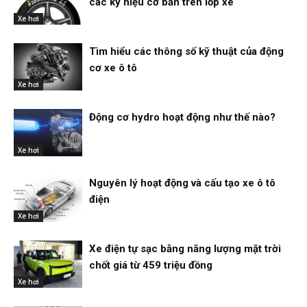
các ký hiệu cơ bản trên lốp xe
Xe hơi
Tìm hiểu các thông số kỹ thuật của động
cơ xe ô tô
Xe hơi
Động cơ hydro hoạt động như thế nào?
Xe hơi
Nguyên lý hoạt động và cấu tạo xe ô tô
điện
Xe hơi
Xe điện tự sạc bằng năng lượng mặt trời
chốt giá từ 459 triệu đồng
Xe hơi