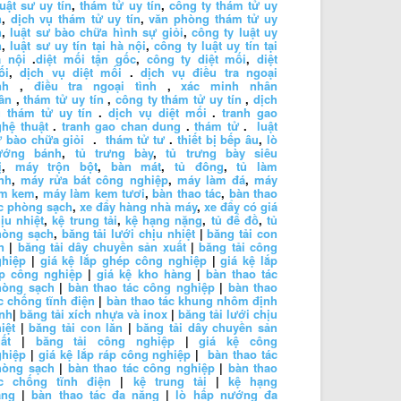
luật sư uy tín
,
thám tử uy tín
,
công ty thám tử uy
n
,
dịch vụ thám tử uy tín
,
văn phòng thám tử uy
n
,
luật sư bào chữa hình sự giỏi
,
công ty luật uy
n
,
luật sư uy tín tại hà nội
,
công ty luật uy tín tại
à nội
.
diệt mối tận gốc
,
công ty diệt mối
,
diệt
ối
,
dịch vụ diệt mối
.
dịch vụ điều tra ngoại
nh
,
điều tra ngoại tình
,
xác minh nhân
ân
,
thám tử uy tín
,
công ty thám tử uy tín
,
dịch
 thám tử uy tín
.
dịch vụ diệt mối
.
tranh gao
hệ thuật
.
tranh gao chan dung
.
thám tử
.
luật
 bào chữa giỏi
.
thám tử tư
.
thiết bị bếp âu
,
lò
ướng bánh
,
tủ trưng bày
,
tủ trưng bày siêu
ị
,
máy trộn bột
,
bàn mát
,
tủ đông
,
tủ làm
nh
,
máy rửa bát công nghiệp
,
máy làm đá
,
máy
àm kem
,
máy làm kem tươi
,
bàn thao tác
,
bàn thao
c phòng sạch
,
xe đẩy hàng nhà máy
,
xe đẩy có giá
ịu nhiệt
,
kệ trung tải
,
kệ hạng nặng
,
tủ để đồ
,
tủ
hòng sạch
,
băng tải lưới chịu nhiệt
|
băng tải con
n
|
băng tải dây chuyền sản xuất
|
băng tải công
ghiệp
|
giá kệ lắp ghép công nghiệp
|
giá kệ lắp
áp công nghiệp
|
giá kệ kho hàng
|
bàn thao tác
hòng sạch
|
bàn thao tác công nghiệp
|
bàn thao
c chống tĩnh điện
|
bàn thao tác khung nhôm định
nh
|
băng tải xích nhựa và inox
|
băng tải lưới chịu
iệt
|
băng tải con lăn
|
băng tải dây chuyền sản
ất
|
băng tải công nghiệp
|
giá kệ công
ghiệp
|
giá kệ lắp ráp công nghiệp
|
bàn thao tác
hòng sạch
|
bàn thao tác công nghiệp
|
bàn thao
ác chống tĩnh điện
|
kệ trung tải
|
kệ hạng
ặng
|
bàn thao tác đa năng
|
lò hấp nướng đa