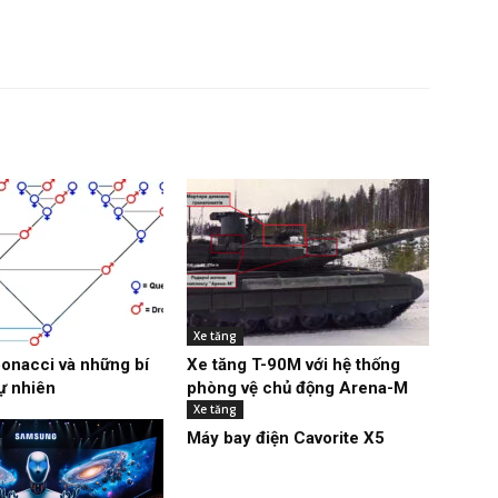
Xe tăng
bonacci và những bí
Xe tăng T-90M với hệ thống
tự nhiên
phòng vệ chủ động Arena-M
Xe tăng
Máy bay điện Cavorite X5