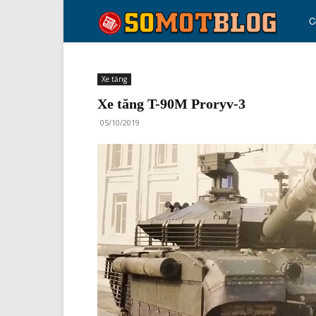
so
C
mo
Xe tăng
Xe tăng T-90M Proryv-3
blo
05/10/2019