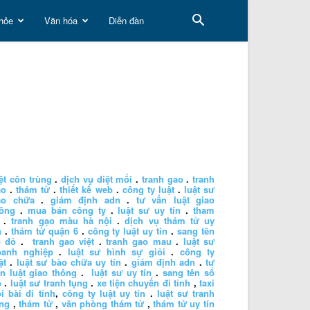
hỏe
Văn hóa
Diễn đàn
ệt côn trùng
.
dịch vụ diệt mối
.
tranh gao
.
tranh
ao
.
thám tử
.
thiết kế web
.
công ty luật
.
luật sư
ào chữa
.
giám định adn
.
tư vấn luật giao
hông
.
mua bán công ty
.
luật sư uy tín
.
tham
.
tranh gạo màu hà nội
.
dịch vụ thám tử uy
n
.
thám tử quận 6
.
công ty luật uy tín
.
sang tên
ổ đỏ
.
tranh gao việt
.
tranh gao mau
.
luật sư
oanh nghiệp
.
luật sư hình sự giỏi
.
công ty
ật
.
luật sư bào chữa uy tín
.
giám định adn
.
tư
n luật giao thông
.
luật sư uy tín
.
sang tên sổ
ỏ
.
luật sư tranh tụng
.
xe tiện chuyến đi tỉnh
,
taxi
i bài đi tỉnh
,
công ty luật uy tín
.
luật sư tranh
ng
,
thám tử
,
văn phòng thám tử
,
thám tử uy tín