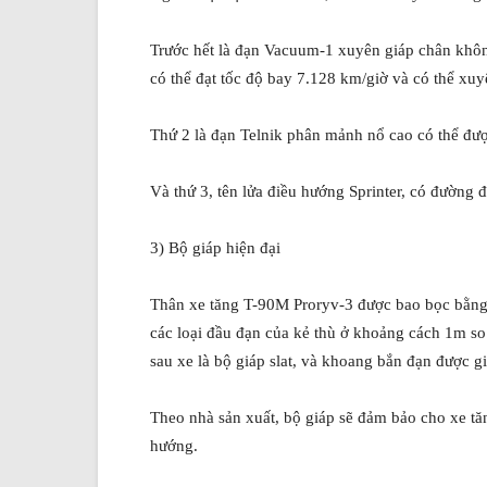
Trước hết là đạn Vacuum-1 xuyên giáp chân không
có thể đạt tốc độ bay 7.128 km/giờ và có thể xu
Thứ 2 là đạn Telnik phân mảnh nổ cao có thể đượ
Và thứ 3, tên lửa điều hướng Sprinter, có đường đ
3) Bộ giáp hiện đại
Thân xe tăng T-90M Proryv-3 được bao bọc bằng 
các loại đầu đạn của kẻ thù ở khoảng cách 1m so
sau xe là bộ giáp slat, và khoang bắn đạn được 
Theo nhà sản xuất, bộ giáp sẽ đảm bảo cho xe tă
hướng.