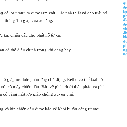
q
Ji
lạ
 có lõi uranium được làm kiệt. Các nhà thiết kế cho biết nó
ph
đĩ
yên thủng 1m giáp của xe tăng.
Ji
c
Ji
c kíp chiến đấu cho phát nổ từ xa.
k
d
p
n
ạn có thể điều chỉnh trong khi đang bay.
n
bộ giáp module phản ứng chủ động, Relikt có thể loại bỏ
 với cỗ máy chiến đấu. Bảo vệ phần dưới tháp pháo và phía
gia cố bằng một lớp giáp chống xuyên phá.
ng và kíp chiến đấu được bảo vệ khỏi bị tấn công từ mọi