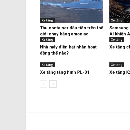
Xe tăng
Xe tăng
Tàu container đầu tiên trên thế
Samsung t
giới chạy bằng amoniac
AI khiến A
Xe tăng
Xe tăng
Nhà máy điện hạt nhân hoạt
Xe tăng c
động thế nào?
Xe tăng
Xe tăng
Xe tăng tàng hình PL-01
Xe tăng K