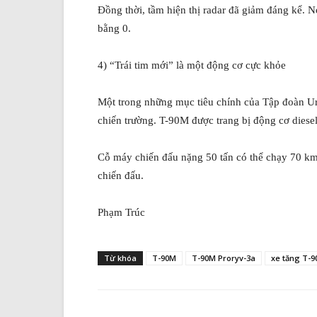
Đồng thời, tầm hiện thị radar đã giảm đáng kể. N
bằng 0.
4) “Trái tim mới” là một động cơ cực khỏe
Một trong những mục tiêu chính của Tập đoàn Ur
chiến trường. T-90M được trang bị động cơ diesel
Cỗ máy chiến đấu nặng 50 tấn có thể chạy 70 km/
chiến đấu.
Phạm Trúc
Từ khóa
T-90M
T-90M Proryv-3a
xe tăng T-9