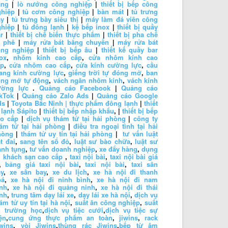
ăng
|
lò nướng công nghiệp
|
thiết bị bếp công
ghiệp
|
tủ cơm công nghiệp
|
bàn mát
|
tủ trưng
ày
|
tủ trưng bày siêu thị
|
máy làm đá viên công
ghiệp
|
tủ đông lạnh
|
kệ bếp inox
|
thiết bị quầy
r
|
thiết bị chế biến thực phẩm
|
thiết bị pha chế
à phê
|
máy rửa bát băng chuyền
|
máy rửa bát
ông nghiệp
|
thiết bị bếp âu
|
thiết kế quầy bar
ox
,
nhôm kính cao cấp
,
cửa nhôm kính cao
ấp
,
cửa nhôm cao cấp
,
cửa kính cường lực
,
cầu
ang kính cường lực
,
giếng trời tự đóng mở
,
ban
ông mở tự động
,
vách ngăn nhôm kính
,
vách kính
ường lực
.
Quảng cáo Facebook
|
Quảng cáo
kTok
|
Quảng cáo Zalo Ads
|
Quảng cáo Google
ds
|
Toyota Bắc Ninh |
thực phẩm đông lạnh
|
thiết
 lạnh Sápito
|
thiết bị bếp nhập khẩu
, |
thiết bị bếp
ao cấp
|
dịch vụ thám tử tại hải phòng
|
công ty
ám tử tại hải phòng
|
điều tra ngoại tình tại hải
hòng
|
thám tử uy tín tại hải phòng
|
tư vấn luật
t đai
,
sang tên sổ đỏ
,
luật sư bào chữa
,
luật sư
anh tụng
,
tư vấn doanh nghiệp
,
xe đẩy hàng
,
dụng
 khách sạn cao cấp
,
taxi nội bài
,
taxi nội bài giá
,
bảng giá taxi nội bài
,
taxi nội bài
,
taxi sân
y
,
xe sân bay
,
xe du lịch
,
xe hà nội đi thanh
oá
,
xe hà nội đi ninh bình
,
xe hà nội đi nam
nh
,
xe hà nội đi quảng ninh
,
xe hà nội đi thái
nh
,
trung tâm dạy lái xe
,
dạy lái xe hà nội
,
dịch vụ
ám tử uy tín tại hà nội
,
suất ăn công nghiệp
,
suất
n trường học
,
dịch vụ tiệc cưới
,
dịch vụ tiệc sự
ện
,
cung ứng thực phẩm an toàn
,
jiwins
,
rack
wins
,
vòi Jiwins
,
thùng rác Jiwins
,
bếp từ âm