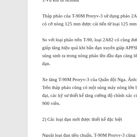
1/Vũ khí từ Armata
Tháp pháo của T-90M Proryv-3 sử dụng pháo 2A
có cỡ nòng 125 mm được cải tiến từ loại 125 mm 
So với loại pháo trên T-90, loại 2A82 có cùng 
giúp tăng hiệu quả khi bắn đạn xuyên giáp APFSD
súng sinh ra trong nòng pháo lên đầu đạn càng l
đạn.
Xe tăng T-90M Proryv-3 của Quân đội Nga. Ảnh
Trên tháp pháo cũng có một súng máy nòng lớn
đại, các kỹ sư thiết kế tăng cường độ chính xác 
900 viên.
2) Các loại đạn mới được thiết kế đặc biệt
Ngoài loại đạn tiêu chuẩn, T-90M Proryv-3 cũng đ