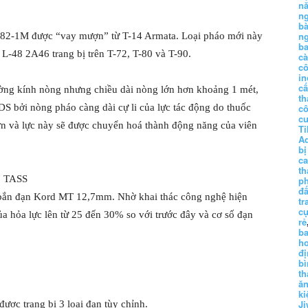
n
n
b
n
82-1M được “vay mượn” từ T-14 Armata. Loại pháo mới này
ba
L-48 2A46 trang bị trên T-72, T-80 và T-90.
c
c
in
c
đường kính nòng nhưng chiều dài nòng lớn hơn khoảng 1 mét,
th
S bởi nòng pháo càng dài cự li của lực tác động do thuốc
c
c
ớn và lực này sẽ được chuyển hoá thành động năng của viên
Ti
A
bị
c
th
: TASS
p
đấ
 bắn đạn Kord MT 12,7mm. Nhờ khai thác công nghệ hiện
tr
cụ
của hỏa lực lên từ 25 đến 30% so với trước đây và cơ số đạn
rẻ
ba
h
đị
bì
th
ă
ki
Ji
ược trang bị 3 loại đạn tùy chỉnh.