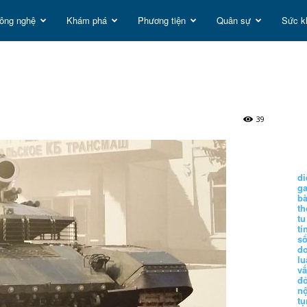
ông nghệ
Khám phá
Phương tiện
Quân sự
Sức k
t
g
39
di
g
b
t
tu
tí
s
d
lu
vấ
đ
nộ
tụ