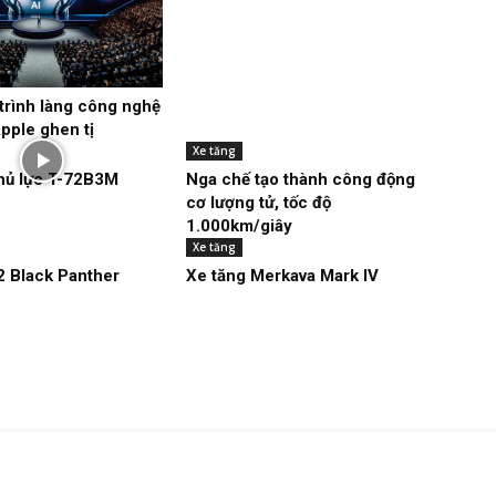
rình làng công nghệ
pple ghen tị
Xe tăng
hủ lực T-72B3M
Nga chế tạo thành công động
cơ lượng tử, tốc độ
1.000km/giây
Xe tăng
2 Black Panther
Xe tăng Merkava Mark IV