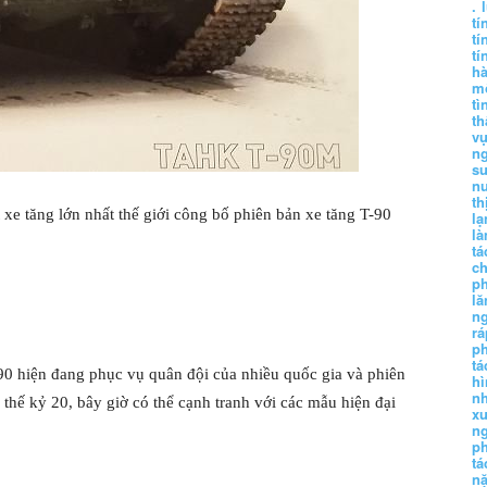
.
tí
tí
tí
h
m
tì
th
vụ
ng
sư
n
th
e tăng lớn nhất thế giới công bố phiên bản xe tăng T-90
lạ
l
tá
ch
p
lă
n
r
p
tá
90 hiện đang phục vụ quân đội của nhiều quốc gia và phiên
hì
nh
 thế kỷ 20, bây giờ có thể cạnh tranh với các mẫu hiện đại
xu
n
p
t
n