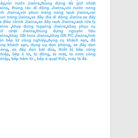
uầy
,
vòi nước jiwins
,
thùng đựng đá giữ nhiệt
wins
,
thùng rác di động Jiwins
,
vòi nước nóng
nh Jiwins
,
vòi phun tráng nóng lạnh jiwins
,
vòi
un tráng jiwins
,
xe đẩy đĩa di động Jiwins,
xe đẩy
a điều chỉnh Jiwins
,
xe đẩy rack Jiwins
,
rack rửa ly
wins
,
khay đựng topping Jiwins
,
khay phục vụ
hữ nhật Jiwins
,
thùng đựng nguyên liệu
wins
,
khay GN Inox Jiwins
,
khay GN PC Jiwins
,
linh
iện bếp từ công nghiệp
,
dụng cụ khách sạn
,
đồ
ùng khách sạn
,
dụng cụ dọn phòng
,
xe đẩy dọn
hòng
,
xe đẩy dọn bát đũa
,
thiết bị bếp công
ghiệp
,
bếp á từ
,
tủ đông
,
tủ mát
,
tủ cơm công
ghiệp
,
bếp hầm từ
,
bếp á quạt thổi
,
máy là đá