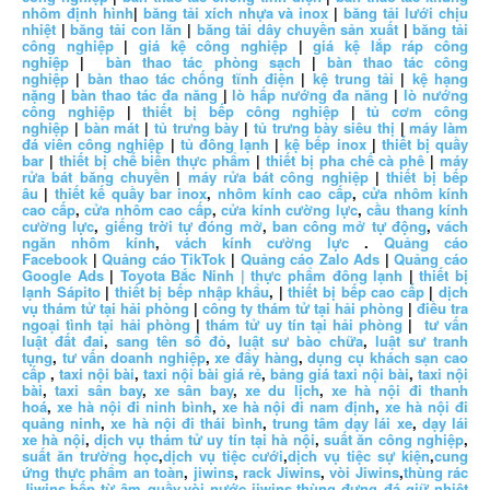
nhôm định hình
|
băng tải xích nhựa và inox
|
băng tải lưới chịu
nhiệt
|
băng tải con lăn
|
băng tải dây chuyền sản xuất
|
băng tải
công nghiệp
|
giá kệ công nghiệp
|
giá kệ lắp ráp công
nghiệp
|
bàn thao tác phòng sạch
|
bàn thao tác công
nghiệp
|
bàn thao tác chống tĩnh điện
|
kệ trung tải
|
kệ hạng
nặng
|
bàn thao tác đa năng
|
lò hấp nướng đa năng
|
lò nướng
công nghiệp
|
thiết bị bếp công nghiệp
|
tủ cơm công
nghiệp
|
bàn mát
|
tủ trưng bày
|
tủ trưng bày siêu thị
|
máy làm
đá viên công nghiệp
|
tủ đông lạnh
|
kệ bếp inox
|
thiết bị quầy
bar
|
thiết bị chế biến thực phẩm
|
thiết bị pha chế cà phê
|
máy
rửa bát băng chuyền
|
máy rửa bát công nghiệp
|
thiết bị bếp
âu
|
thiết kế quầy bar inox
,
nhôm kính cao cấp
,
cửa nhôm kính
cao cấp
,
cửa nhôm cao cấp
,
cửa kính cường lực
,
cầu thang kính
cường lực
,
giếng trời tự đóng mở
,
ban công mở tự động
,
vách
ngăn nhôm kính
,
vách kính cường lực
.
Quảng cáo
Facebook
|
Quảng cáo TikTok
|
Quảng cáo Zalo Ads
|
Quảng cáo
Google Ads
|
Toyota Bắc Ninh |
thực phẩm đông lạnh
|
thiết bị
lạnh Sápito
|
thiết bị bếp nhập khẩu
, |
thiết bị bếp cao cấp
|
dịch
vụ thám tử tại hải phòng
|
công ty thám tử tại hải phòng
|
điều tra
ngoại tình tại hải phòng
|
thám tử uy tín tại hải phòng
|
tư vấn
luật đất đai
,
sang tên sổ đỏ
,
luật sư bào chữa
,
luật sư tranh
tụng
,
tư vấn doanh nghiệp
,
xe đẩy hàng
,
dụng cụ khách sạn cao
cấp
,
taxi nội bài
,
taxi nội bài giá rẻ
,
bảng giá taxi nội bài
,
taxi nội
bài
,
taxi sân bay
,
xe sân bay
,
xe du lịch
,
xe hà nội đi thanh
hoá
,
xe hà nội đi ninh bình
,
xe hà nội đi nam định
,
xe hà nội đi
quảng ninh
,
xe hà nội đi thái bình
,
trung tâm dạy lái xe
,
dạy lái
xe hà nội
,
dịch vụ thám tử uy tín tại hà nội
,
suất ăn công nghiệp
,
suất ăn trường học
,
dịch vụ tiệc cưới
,
dịch vụ tiệc sự kiện
,
cung
ứng thực phẩm an toàn
,
jiwins
,
rack Jiwins
,
vòi Jiwins
,
thùng rác
Jiwins
,
bếp từ âm quầy
,
vòi nước jiwins
,
thùng đựng đá giữ nhiệt