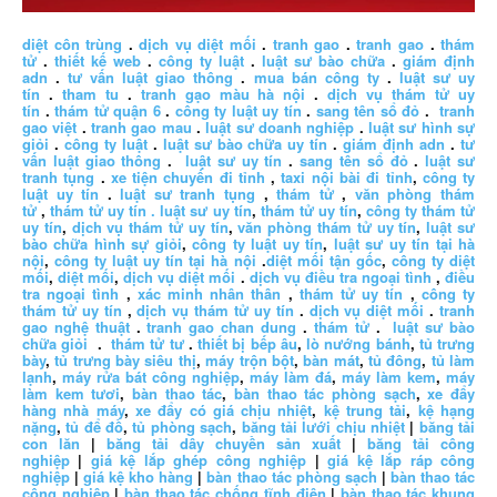
diệt côn trùng
.
dịch vụ diệt mối
.
tranh gao
.
tranh gao
.
thám
tử
.
thiết kế web
.
công ty luật
.
luật sư bào chữa
.
giám định
adn
.
tư vấn luật giao thông
.
mua bán công ty
.
luật sư uy
tín
.
tham tu
.
tranh gạo màu hà nội
.
dịch vụ thám tử uy
tín
.
thám tử quận 6
.
công ty luật uy tín
.
sang tên sổ đỏ
.
tranh
gao việt
.
tranh gao mau
.
luật sư doanh nghiệp
.
luật sư hình sự
giỏi
.
công ty luật
.
luật sư bào chữa uy tín
.
giám định adn
.
tư
vấn luật giao thông
.
luật sư uy tín
.
sang tên sổ đỏ
.
luật sư
tranh tụng
.
xe tiện chuyến đi tỉnh
,
taxi nội bài đi tỉnh
,
công ty
luật uy tín
.
luật sư tranh tụng
,
thám tử
,
văn phòng thám
tử
,
thám tử uy tín .
luật sư uy tín
,
thám tử uy tín
,
công ty thám tử
uy tín
,
dịch vụ thám tử uy tín
,
văn phòng thám tử uy tín
,
luật sư
bào chữa hình sự giỏi
,
công ty luật uy tín
,
luật sư uy tín tại hà
nội
,
công ty luật uy tín tại hà nội
.
diệt mối tận gốc
,
công ty diệt
mối
,
diệt mối
,
dịch vụ diệt mối
.
dịch vụ điều tra ngoại tình
,
điều
tra ngoại tình
,
xác minh nhân thân
,
thám tử uy tín
,
công ty
thám tử uy tín
,
dịch vụ thám tử uy tín
.
dịch vụ diệt mối
.
tranh
gao nghệ thuật
.
tranh gao chan dung
.
thám tử
.
luật sư bào
chữa giỏi
.
thám tử tư
.
thiết bị bếp âu
,
lò nướng bánh
,
tủ trưng
bày
,
tủ trưng bày siêu thị
,
máy trộn bột
,
bàn mát
,
tủ đông
,
tủ làm
lạnh
,
máy rửa bát công nghiệp
,
máy làm đá
,
máy làm kem
,
máy
làm kem tươi
,
bàn thao tác
,
bàn thao tác phòng sạch
,
xe đẩy
hàng nhà máy
,
xe đẩy có giá chịu nhiệt
,
kệ trung tải
,
kệ hạng
nặng
,
tủ để đồ
,
tủ phòng sạch
,
băng tải lưới chịu nhiệt
|
băng tải
con lăn
|
băng tải dây chuyền sản xuất
|
băng tải công
nghiệp
|
giá kệ lắp ghép công nghiệp
|
giá kệ lắp ráp công
nghiệp
|
giá kệ kho hàng
|
bàn thao tác phòng sạch
|
bàn thao tác
công nghiệp
|
bàn thao tác chống tĩnh điện
|
bàn thao tác khung