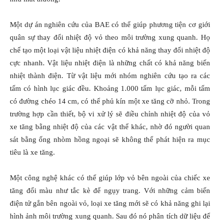
Một dự án nghiên cứu của BAE có thể giúp phương tiện cơ giới
quân sự thay đổi nhiệt độ vỏ theo môi trường xung quanh. Họ
chế tạo một loại vật liệu nhiệt điện có khả năng thay đổi nhiệt độ
cực nhanh. Vật liệu nhiệt điện là những chất có khả năng biến
nhiệt thành điện. Từ vật liệu mới nhóm nghiên cứu tạo ra các
tấm có hình lục giác đều. Khoảng 1.000 tấm lục giác, mỗi tấm
có đường chéo 14 cm, có thể phủ kín một xe tăng cỡ nhỏ. Trong
trường hợp cần thiết, bộ vi xử lý sẽ điều chỉnh nhiệt độ của vỏ
xe tăng bằng nhiệt độ của các vật thể khác, nhờ đó người quan
sát bằng ống nhòm hồng ngoại sẽ không thể phát hiện ra mục
tiêu là xe tăng.
Một công nghệ khác có thể giúp lớp vỏ bên ngoài của chiếc xe
tăng đổi màu như tắc kè để ngụy trang. Với những cảm biến
điện tử gắn bên ngoài vỏ, loại xe tăng mới sẽ có khả năng ghi lại
hình ảnh môi trường xung quanh. Sau đó nó phân tích dữ liệu để