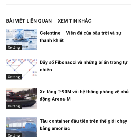
BÀI VIẾT LIÊN QUAN
XEM TIN KHÁC
Celestine – Viên đá của bầu trời và sự
thanh khiết
Xe tăng
Dãy số Fibonacci và những bí ẩn trong tự
nhiên
Xe tăng
Xe tăng T-90M với hệ thống phòng vệ chủ
động Arena-M
Xe tăng
Tàu container đầu tiên trên thế giới chạy
bằng amoniac
Xe tăng