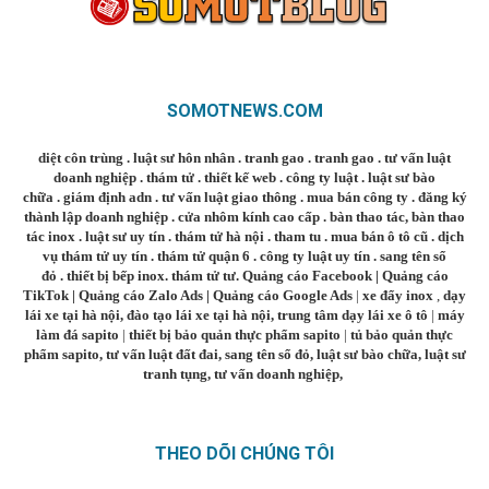
SOMOTNEWS.COM
diệt côn trùng
.
luật sư hôn nhân
.
tranh gao
.
tranh gao
.
tư vấn luật
doanh nghiệp
.
thám tử
.
thiết kế web
.
công ty luật
.
luật sư bào
chữa
.
giám định adn
.
tư vấn luật giao thông
.
mua bán công ty
.
đăng ký
thành lập doanh nghiệp
.
cửa nhôm kính cao cấp
.
bàn thao tác
,
bàn thao
tác inox
.
luật sư uy tín
.
thám tử hà nội
.
tham tu
.
mua bán ô tô cũ
.
dịch
vụ thám tử uy tín
.
thám tử quận 6
.
công ty luật uy tín
.
sang tên sổ
đỏ
.
thiết bị bếp inox
.
thám tử tư
.
Quảng cáo Facebook
|
Quảng cáo
TikTok
|
Quảng cáo Zalo Ads
|
Quảng cáo Google Ads
|
xe đẩy inox
,
dạy
lái xe tại hà nội
,
đào tạo lái xe tại hà nội
,
trung tâm dạy lái xe ô tô
|
máy
làm đá sapito
|
thiết bị bảo quản thực phẩm sapito
|
tủ bảo quản thực
phẩm sapito
,
tư vấn luật đất đai
,
sang tên sổ đỏ
,
luật sư bào chữa
,
luật sư
tranh tụng
,
tư vấn doanh nghiệp
,
THEO DÕI CHÚNG TÔI