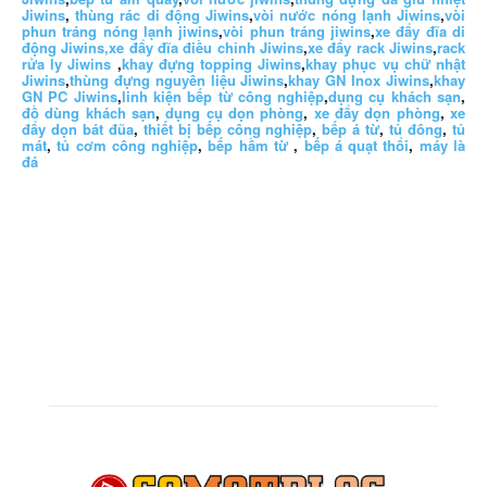
Jiwins
,
thùng rác di động Jiwins
,
vòi nước nóng lạnh Jiwins
,
vòi
phun tráng nóng lạnh jiwins
,
vòi phun tráng jiwins
,
xe đẩy đĩa di
động Jiwins,
xe đẩy đĩa điều chỉnh Jiwins
,
xe đẩy rack Jiwins
,
rack
rửa ly Jiwins
,
khay đựng topping Jiwins
,
khay phục vụ chữ nhật
Jiwins
,
thùng đựng nguyên liệu Jiwins
,
khay GN Inox Jiwins
,
khay
GN PC Jiwins
,
linh kiện bếp từ công nghiệp
,
dụng cụ khách sạn
,
đồ dùng khách sạn
,
dụng cụ dọn phòng
,
xe đẩy dọn phòng
,
xe
đẩy dọn bát đũa
,
thiết bị bếp công nghiệp
,
bếp á từ
,
tủ đông
,
tủ
mát
,
tủ cơm công nghiệp
,
bếp hầm từ
,
bếp á quạt thổi
,
máy là
đá