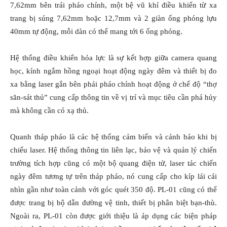
7,62mm bên trái pháo chính, một bệ vũ khí điều khiển từ xa
trang bị súng 7,62mm hoặc 12,7mm và 2 giàn ống phóng lựu
40mm tự động, mỗi dàn có thể mang tới 6 ống phóng.
Hệ thống điều khiển hỏa lực là sự kết hợp giữa camera quang
học, kính ngắm hồng ngoại hoạt động ngày đêm và thiết bị đo
xa bằng laser gắn bên phải pháo chính hoạt động ở chế độ “thợ
săn-sát thủ” cung cấp thông tin về vị trí và mục tiêu cần phá hủy
mà không cần có xạ thủ.
Quanh tháp pháo là các hệ thống cảm biến và cảnh báo khi bị
chiếu laser. Hệ thống thông tin liên lạc, bảo vệ và quản lý chiến
trường tích hợp cũng có một bộ quang điện tử, laser tác chiến
ngày đêm tương tự trên tháp pháo, nó cung cấp cho kíp lái cái
nhìn gần như toàn cảnh với góc quét 350 độ. PL-01 cũng có thể
được trang bị bộ dẫn đường vệ tinh, thiết bị phân biệt bạn-thù.
Ngoài ra, PL-01 còn được giới thiệu là áp dụng các biện pháp