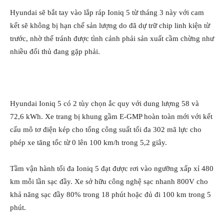
Hyundai sẽ bắt tay vào lắp ráp Ioniq 5 từ tháng 3 này với cam
kết sẽ không bị hạn chế sản lượng do đã dự trữ chip linh kiện từ
trước, nhờ thế tránh được tình cảnh phải sản xuất cầm chừng như
nhiều đối thủ đang gặp phải.
Hyundai Ioniq 5 có 2 tùy chọn ắc quy với dung lượng 58 và
72,6 kWh. Xe trang bị khung gầm E-GMP hoàn toàn mới với kết
cấu mô tơ điện kép cho tổng công suất tối đa 302 mã lực cho
phép xe tăng tốc từ 0 lên 100 km/h trong 5,2 giây.
Tầm vận hành tối đa Ioniq 5 đạt được rơi vào ngưỡng xấp xỉ 480
km mỗi lần sạc đầy. Xe sở hữu công nghệ sạc nhanh 800V cho
khả năng sạc đầy 80% trong 18 phút hoặc đủ đi 100 km trong 5
phút.