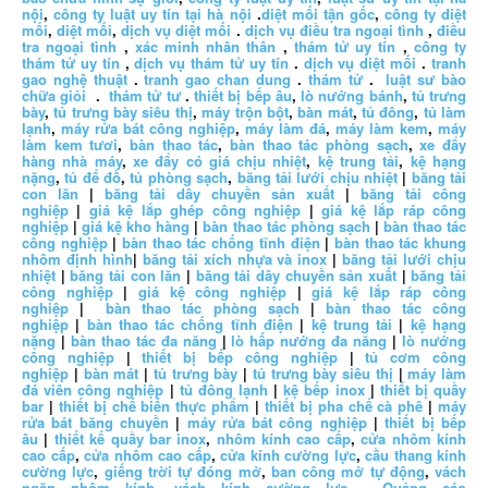
nội
,
công ty luật uy tín tại hà nội
.
diệt mối tận gốc
,
công ty diệt
mối
,
diệt mối
,
dịch vụ diệt mối
.
dịch vụ điều tra ngoại tình
,
điều
tra ngoại tình
,
xác minh nhân thân
,
thám tử uy tín
,
công ty
thám tử uy tín
,
dịch vụ thám tử uy tín
.
dịch vụ diệt mối
.
tranh
gao nghệ thuật
.
tranh gao chan dung
.
thám tử
.
luật sư bào
chữa giỏi
.
thám tử tư
.
thiết bị bếp âu
,
lò nướng bánh
,
tủ trưng
bày
,
tủ trưng bày siêu thị
,
máy trộn bột
,
bàn mát
,
tủ đông
,
tủ làm
lạnh
,
máy rửa bát công nghiệp
,
máy làm đá
,
máy làm kem
,
máy
làm kem tươi
,
bàn thao tác
,
bàn thao tác phòng sạch
,
xe đẩy
hàng nhà máy
,
xe đẩy có giá chịu nhiệt
,
kệ trung tải
,
kệ hạng
nặng
,
tủ để đồ
,
tủ phòng sạch
,
băng tải lưới chịu nhiệt
|
băng tải
con lăn
|
băng tải dây chuyền sản xuất
|
băng tải công
nghiệp
|
giá kệ lắp ghép công nghiệp
|
giá kệ lắp ráp công
nghiệp
|
giá kệ kho hàng
|
bàn thao tác phòng sạch
|
bàn thao tác
công nghiệp
|
bàn thao tác chống tĩnh điện
|
bàn thao tác khung
nhôm định hình
|
băng tải xích nhựa và inox
|
băng tải lưới chịu
nhiệt
|
băng tải con lăn
|
băng tải dây chuyền sản xuất
|
băng tải
công nghiệp
|
giá kệ công nghiệp
|
giá kệ lắp ráp công
nghiệp
|
bàn thao tác phòng sạch
|
bàn thao tác công
nghiệp
|
bàn thao tác chống tĩnh điện
|
kệ trung tải
|
kệ hạng
nặng
|
bàn thao tác đa năng
|
lò hấp nướng đa năng
|
lò nướng
công nghiệp
|
thiết bị bếp công nghiệp
|
tủ cơm công
nghiệp
|
bàn mát
|
tủ trưng bày
|
tủ trưng bày siêu thị
|
máy làm
đá viên công nghiệp
|
tủ đông lạnh
|
kệ bếp inox
|
thiết bị quầy
bar
|
thiết bị chế biến thực phẩm
|
thiết bị pha chế cà phê
|
máy
rửa bát băng chuyền
|
máy rửa bát công nghiệp
|
thiết bị bếp
âu
|
thiết kế quầy bar inox
,
nhôm kính cao cấp
,
cửa nhôm kính
cao cấp
,
cửa nhôm cao cấp
,
cửa kính cường lực
,
cầu thang kính
cường lực
,
giếng trời tự đóng mở
,
ban công mở tự động
,
vách
ngăn nhôm kính
,
vách kính cường lực
.
Quảng cáo