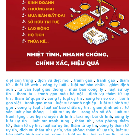
diệt côn trùng
.
dịch vụ diệt mối
.
tranh gao
.
tranh gao
.
thám
tử
.
thiết kế web
.
công ty luật
.
luật sư bào chữa
.
giám định
adn
.
tư vấn luật giao thông
.
mua bán công ty
.
luật sư uy
tín
.
tham tu
.
tranh gạo màu hà nội
.
dịch vụ thám tử uy
tín
.
thám tử quận 6
.
công ty luật uy tín
.
sang tên sổ đỏ
.
tranh
gao việt
.
tranh gao mau
.
luật sư doanh nghiệp
.
luật sư hình sự
giỏi
.
công ty luật
.
luật sư bào chữa uy tín
.
giám định adn
.
tư
vấn luật giao thông
.
luật sư uy tín
.
sang tên sổ đỏ
.
luật sư
tranh tụng
.
xe tiện chuyến đi tỉnh
,
taxi nội bài đi tỉnh
,
công ty
luật uy tín
.
luật sư tranh tụng
,
thám tử
,
văn phòng thám
tử
,
thám tử uy tín .
luật sư uy tín
,
thám tử uy tín
,
công ty thám tử
uy tín
,
dịch vụ thám tử uy tín
,
văn phòng thám tử uy tín
,
luật sư
bào chữa hình sự giỏi
,
công ty luật uy tín
,
luật sư uy tín tại hà