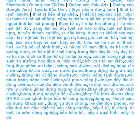
Facebook
|
Quảng cáo TikTok
|
Quảng cáo Zalo Ads
|
Quảng cáo
Google Ads
|
Toyota Bắc Ninh |
thực phẩm đông lạnh
|
thiết bị
lạnh Sápito
|
thiết bị bếp nhập khẩu
, |
thiết bị bếp cao cấp
|
dịch
vụ thám tử tại hải phòng
|
công ty thám tử tại hải phòng
|
điều tra
ngoại tình tại hải phòng
|
thám tử uy tín tại hải phòng
|
tư vấn
luật đất đai
,
sang tên sổ đỏ
,
luật sư bào chữa
,
luật sư tranh
tụng
,
tư vấn doanh nghiệp
,
xe đẩy hàng
,
dụng cụ khách sạn cao
cấp
,
taxi nội bài
,
taxi nội bài giá rẻ
,
bảng giá taxi nội bài
,
taxi nội
bài
,
taxi sân bay
,
xe sân bay
,
xe du lịch
,
xe hà nội đi thanh
hoá
,
xe hà nội đi ninh bình
,
xe hà nội đi nam định
,
xe hà nội đi
quảng ninh
,
xe hà nội đi thái bình
,
trung tâm dạy lái xe
,
dạy lái
xe hà nội
,
dịch vụ thám tử uy tín tại hà nội
,
suất ăn công nghiệp
,
suất ăn trường học
,
dịch vụ tiệc cưới
,
dịch vụ tiệc sự kiện
,
cung
ứng thực phẩm an toàn
,
jiwins
,
rack Jiwins
,
vòi Jiwins
,
thùng rác
Jiwins
,
bếp từ âm quầy
,
vòi nước jiwins
,
thùng đựng đá giữ nhiệt
Jiwins
,
thùng rác di động Jiwins
,
vòi nước nóng lạnh Jiwins
,
vòi
phun tráng nóng lạnh jiwins
,
vòi phun tráng jiwins
,
xe đẩy đĩa di
động Jiwins,
xe đẩy đĩa điều chỉnh Jiwins
,
xe đẩy rack Jiwins
,
rack
rửa ly Jiwins
,
khay đựng topping Jiwins
,
khay phục vụ chữ nhật
Jiwins
,
thùng đựng nguyên liệu Jiwins
,
khay GN Inox Jiwins
,
khay
GN PC Jiwins
,
linh kiện bếp từ công nghiệp
,
dụng cụ khách sạn
,
đồ dùng khách sạn
,
dụng cụ dọn phòng
,
xe đẩy dọn phòng
,
xe
đẩy dọn bát đũa
,
thiết bị bếp công nghiệp
,
bếp á từ
,
tủ đông
,
tủ
mát
,
tủ cơm công nghiệp
,
bếp hầm từ
,
bếp á quạt thổi
,
máy là
đá