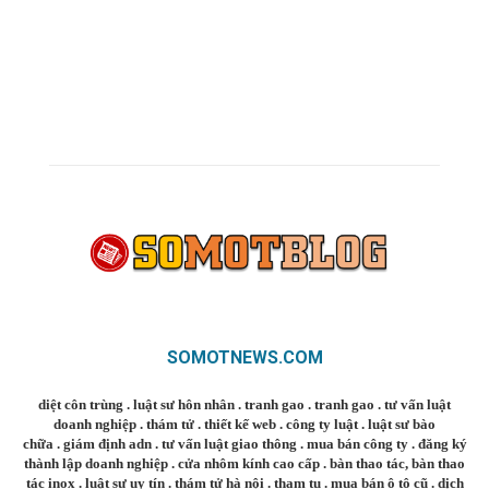
SOMOTNEWS.COM
diệt côn trùng
.
luật sư hôn nhân
.
tranh gao
.
tranh gao
.
tư vấn luật
doanh nghiệp
.
thám tử
.
thiết kế web
.
công ty luật
.
luật sư bào
chữa
.
giám định adn
.
tư vấn luật giao thông
.
mua bán công ty
.
đăng ký
thành lập doanh nghiệp
.
cửa nhôm kính cao cấp
.
bàn thao tác
,
bàn thao
tác inox
.
luật sư uy tín
.
thám tử hà nội
.
tham tu
.
mua bán ô tô cũ
.
dịch