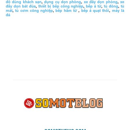
đồ dùng khách sạn
,
dụng cụ dọn phòng
,
xe đẩy dọn phòng
,
xe
đẩy dọn bát đũa
,
thiết bị bếp công nghiệp
,
bếp á từ
,
tủ đông
,
tủ
mát
,
tủ cơm công nghiệp
,
bếp hầm từ
,
bếp á quạt thổi
,
máy là
đá