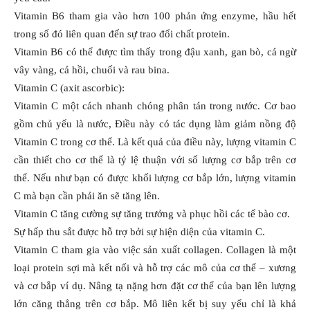
Vitamin B6 tham gia vào hơn 100 phản ứng enzyme, hầu hết
trong số đó liên quan đến sự trao đổi chất protein.
Vitamin B6 có thể được tìm thấy trong đậu xanh, gan bò, cá ngừ
vây vàng, cá hồi, chuối và rau bina.
Vitamin C (axit ascorbic):
Vitamin C một cách nhanh chóng phân tán trong nước. Cơ bao
gồm chủ yếu là nước, Điều này có tác dụng làm giảm nồng độ
Vitamin C trong cơ thể. Là kết quả của điều này, lượng vitamin C
cần thiết cho cơ thể là tỷ lệ thuận với số lượng cơ bắp trên cơ
thể. Nếu như bạn có được khối lượng cơ bắp lớn, lượng vitamin
C mà bạn cần phải ăn sẽ tăng lên.
Vitamin C tăng cường sự tăng trưởng và phục hồi các tế bào cơ.
Sự hấp thu sắt được hỗ trợ bởi sự hiện diện của vitamin C.
Vitamin C tham gia vào việc sản xuất collagen. Collagen là một
loại protein sợi mà kết nối và hỗ trợ các mô của cơ thể – xương
và cơ bắp ví dụ. Nâng tạ nặng hơn đặt cơ thể của bạn lên lượng
lớn căng thẳng trên cơ bắp. Mô liên kết bị suy yếu chỉ là khả