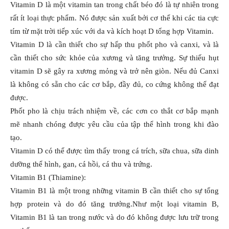
Vitamin D là một vitamin tan trong chất béo đó là tự nhiên trong
rất ít loại thực phẩm. Nó được sản xuất bởi cơ thể khi các tia cực
tím từ mặt trời tiếp xúc với da và kích hoạt D tổng hợp Vitamin.
Vitamin D là cần thiết cho sự hấp thu phốt pho và canxi, và là
cần thiết cho sức khỏe của xương và tăng trưởng. Sự thiếu hụt
vitamin D sẽ gây ra xương mỏng và trở nên giòn. Nếu đủ Canxi
là không có sẵn cho các cơ bắp, đầy đủ, co cứng không thể đạt
được.
Phốt pho là chịu trách nhiệm về, các cơn co thắt cơ bắp mạnh
mẽ nhanh chóng được yêu cầu của tập thể hình trong khi đào
tạo.
Vitamin D có thể được tìm thấy trong cá trích, sữa chua, sữa dinh
dưỡng thể hình, gan, cá hồi, cá thu và trứng.
Vitamin B1 (Thiamine):
Vitamin B1 là một trong những vitamin B cần thiết cho sự tổng
hợp protein và do đó tăng trưởng.Như một loại vitamin B,
Vitamin B1 là tan trong nước và do đó không được lưu trữ trong