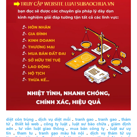
diệt côn trùng
.
dịch vụ diệt mối
.
tranh gao
.
tranh gao
.
thám
tử
.
thiết kế web
.
công ty luật
.
luật sư bào chữa
.
giám định
adn
.
tư vấn luật giao thông
.
mua bán công ty
.
luật sư uy
tín
.
tham tu
.
tranh gạo màu hà nội
.
dịch vụ thám tử uy