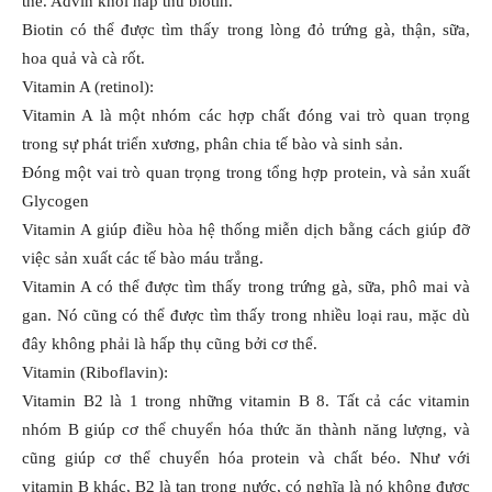
thể. Advin khối hấp thu biotin.
Biotin có thể được tìm thấy trong lòng đỏ trứng gà, thận, sữa,
hoa quả và cà rốt.
Vitamin A (retinol):
Vitamin A là một nhóm các hợp chất đóng vai trò quan trọng
trong sự phát triển xương, phân chia tế bào và sinh sản.
Đóng một vai trò quan trọng trong tổng hợp protein, và sản xuất
Glycogen
Vitamin A giúp điều hòa hệ thống miễn dịch bằng cách giúp đỡ
việc sản xuất các tế bào máu trắng.
Vitamin A có thể được tìm thấy trong trứng gà, sữa, phô mai và
gan. Nó cũng có thể được tìm thấy trong nhiều loại rau, mặc dù
đây không phải là hấp thụ cũng bởi cơ thể.
Vitamin (Riboflavin):
Vitamin B2 là 1 trong những vitamin B 8. Tất cả các vitamin
nhóm B giúp cơ thể chuyển hóa thức ăn thành năng lượng, và
cũng giúp cơ thể chuyển hóa protein và chất béo. Như với
vitamin B khác, B2 là tan trong nước, có nghĩa là nó không được