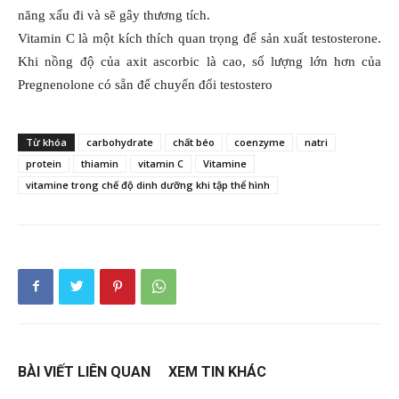
năng xấu đi và sẽ gây thương tích.
Vitamin C là một kích thích quan trọng để sản xuất testosterone.
Khi nồng độ của axit ascorbic là cao, số lượng lớn hơn của
Pregnenolone có sẵn để chuyển đổi testostero
Từ khóa
carbohydrate
chất béo
coenzyme
natri
protein
thiamin
vitamin C
Vitamine
vitamine trong chế độ dinh dưỡng khi tập thể hình
BÀI VIẾT LIÊN QUAN
XEM TIN KHÁC