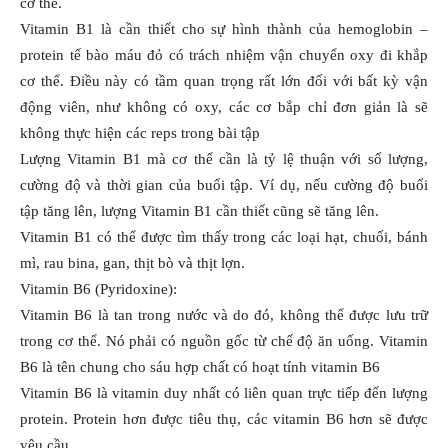
cơ thể.
Vitamin B1 là cần thiết cho sự hình thành của hemoglobin –
protein tế bào máu đỏ có trách nhiệm vận chuyển oxy đi khắp
cơ thể. Điều này có tầm quan trọng rất lớn đối với bất kỳ vận
động viên, như không có oxy, các cơ bắp chỉ đơn giản là sẽ
không thực hiện các reps trong bài tập
Lượng Vitamin B1 mà cơ thể cần là tỷ lệ thuận với số lượng,
cường độ và thời gian của buổi tập. Ví dụ, nếu cường độ buổi
tập tăng lên, lượng Vitamin B1 cần thiết cũng sẽ tăng lên.
Vitamin B1 có thể được tìm thấy trong các loại hạt, chuối, bánh
mì, rau bina, gan, thịt bò và thịt lợn.
Vitamin B6 (Pyridoxine):
Vitamin B6 là tan trong nước và do đó, không thể được lưu trữ
trong cơ thể. Nó phải có nguồn gốc từ chế độ ăn uống. Vitamin
B6 là tên chung cho sáu hợp chất có hoạt tính vitamin B6
Vitamin B6 là vitamin duy nhất có liên quan trực tiếp đến lượng
protein. Protein hơn được tiêu thụ, các vitamin B6 hơn sẽ được
yêu cầu.