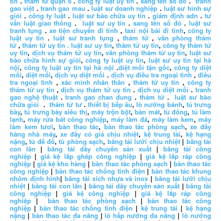
tín
.
thám tử quận 6
.
công ty luật uy tín
.
sang tên sổ đỏ
.
tranh
gao việt
.
tranh gao mau
.
luật sư doanh nghiệp
.
luật sư hình sự
giỏi
.
công ty luật
.
luật sư bào chữa uy tín
.
giám định adn
.
tư
vấn luật giao thông
.
luật sư uy tín
.
sang tên sổ đỏ
.
luật sư
tranh tụng
.
xe tiện chuyến đi tỉnh
,
taxi nội bài đi tỉnh
,
công ty
luật uy tín
.
luật sư tranh tụng
,
thám tử
,
văn phòng thám
tử
,
thám tử uy tín .
luật sư uy tín
,
thám tử uy tín
,
công ty thám tử
uy tín
,
dịch vụ thám tử uy tín
,
văn phòng thám tử uy tín
,
luật sư
bào chữa hình sự giỏi
,
công ty luật uy tín
,
luật sư uy tín tại hà
nội
,
công ty luật uy tín tại hà nội
.
diệt mối tận gốc
,
công ty diệt
mối
,
diệt mối
,
dịch vụ diệt mối
.
dịch vụ điều tra ngoại tình
,
điều
tra ngoại tình
,
xác minh nhân thân
,
thám tử uy tín
,
công ty
thám tử uy tín
,
dịch vụ thám tử uy tín
.
dịch vụ diệt mối
.
tranh
gao nghệ thuật
.
tranh gao chan dung
.
thám tử
.
luật sư bào
chữa giỏi
.
thám tử tư
.
thiết bị bếp âu
,
lò nướng bánh
,
tủ trưng
bày
,
tủ trưng bày siêu thị
,
máy trộn bột
,
bàn mát
,
tủ đông
,
tủ làm
lạnh
,
máy rửa bát công nghiệp
,
máy làm đá
,
máy làm kem
,
máy
làm kem tươi
,
bàn thao tác
,
bàn thao tác phòng sạch
,
xe đẩy
hàng nhà máy
,
xe đẩy có giá chịu nhiệt
,
kệ trung tải
,
kệ hạng
nặng
,
tủ để đồ
,
tủ phòng sạch
,
băng tải lưới chịu nhiệt
|
băng tải
con lăn
|
băng tải dây chuyền sản xuất
|
băng tải công
nghiệp
|
giá kệ lắp ghép công nghiệp
|
giá kệ lắp ráp công
nghiệp
|
giá kệ kho hàng
|
bàn thao tác phòng sạch
|
bàn thao tác
công nghiệp
|
bàn thao tác chống tĩnh điện
|
bàn thao tác khung
nhôm định hình
|
băng tải xích nhựa và inox
|
băng tải lưới chịu
nhiệt
|
băng tải con lăn
|
băng tải dây chuyền sản xuất
|
băng tải
công nghiệp
|
giá kệ công nghiệp
|
giá kệ lắp ráp công
nghiệp
|
bàn thao tác phòng sạch
|
bàn thao tác công
nghiệp
|
bàn thao tác chống tĩnh điện
|
kệ trung tải
|
kệ hạng
nặng
|
bàn thao tác đa năng
|
lò hấp nướng đa năng
|
lò nướng