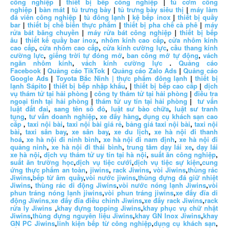
công nghiệp
|
thiết bị bếp công nghiệp
|
tủ cơm công
nghiệp
|
bàn mát
|
tủ trưng bày
|
tủ trưng bày siêu thị
|
máy làm
đá viên công nghiệp
|
tủ đông lạnh
|
kệ bếp inox
|
thiết bị quầy
bar
|
thiết bị chế biến thực phẩm
|
thiết bị pha chế cà phê
|
máy
rửa bát băng chuyền
|
máy rửa bát công nghiệp
|
thiết bị bếp
âu
|
thiết kế quầy bar inox
,
nhôm kính cao cấp
,
cửa nhôm kính
cao cấp
,
cửa nhôm cao cấp
,
cửa kính cường lực
,
cầu thang kính
cường lực
,
giếng trời tự đóng mở
,
ban công mở tự động
,
vách
ngăn nhôm kính
,
vách kính cường lực
.
Quảng cáo
Facebook
|
Quảng cáo TikTok
|
Quảng cáo Zalo Ads
|
Quảng cáo
Google Ads
|
Toyota Bắc Ninh |
thực phẩm đông lạnh
|
thiết bị
lạnh Sápito
|
thiết bị bếp nhập khẩu
, |
thiết bị bếp cao cấp
|
dịch
vụ thám tử tại hải phòng
|
công ty thám tử tại hải phòng
|
điều tra
ngoại tình tại hải phòng
|
thám tử uy tín tại hải phòng
|
tư vấn
luật đất đai
,
sang tên sổ đỏ
,
luật sư bào chữa
,
luật sư tranh
tụng
,
tư vấn doanh nghiệp
,
xe đẩy hàng
,
dụng cụ khách sạn cao
cấp
,
taxi nội bài
,
taxi nội bài giá rẻ
,
bảng giá taxi nội bài
,
taxi nội
bài
,
taxi sân bay
,
xe sân bay
,
xe du lịch
,
xe hà nội đi thanh
hoá
,
xe hà nội đi ninh bình
,
xe hà nội đi nam định
,
xe hà nội đi
quảng ninh
,
xe hà nội đi thái bình
,
trung tâm dạy lái xe
,
dạy lái
xe hà nội
,
dịch vụ thám tử uy tín tại hà nội
,
suất ăn công nghiệp
,
suất ăn trường học
,
dịch vụ tiệc cưới
,
dịch vụ tiệc sự kiện
,
cung
ứng thực phẩm an toàn
,
jiwins
,
rack Jiwins
,
vòi Jiwins
,
thùng rác
Jiwins
,
bếp từ âm quầy
,
vòi nước jiwins
,
thùng đựng đá giữ nhiệt
Jiwins
,
thùng rác di động Jiwins
,
vòi nước nóng lạnh Jiwins
,
vòi
phun tráng nóng lạnh jiwins
,
vòi phun tráng jiwins
,
xe đẩy đĩa di
động Jiwins,
xe đẩy đĩa điều chỉnh Jiwins
,
xe đẩy rack Jiwins
,
rack
rửa ly Jiwins
,
khay đựng topping Jiwins
,
khay phục vụ chữ nhật
Jiwins
,
thùng đựng nguyên liệu Jiwins
,
khay GN Inox Jiwins
,
khay
GN PC Jiwins
,
linh kiện bếp từ công nghiệp
,
dụng cụ khách sạn
,