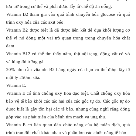
lưu trữ trong cơ thể và phải được lấy từ chế độ ăn uống.
Vitamin B2 tham gia vào quá trình chuyển hóa glucose và quá
trình oxy hóa của các axit béo.
Vitamin B2 được biết là đã được liên kết để dựa khối lượng cơ
thể vì nó đóng một vai trò quan trọng trong chuyển hóa chất
đạm.
Vitamin B12 có thể tìm thấy nấm, thịt nội tạng, động vật có vỏ
và lòng đỏ trứng gà.
30% nhu cầu vitamin B2 hàng ngày của bạn có thể được lấy từ
một ly 250ml sữa.
Vitamin E:
Vitamin E có tính chống oxy hóa đặc biệt. Chất chống oxy hóa
bảo vệ tế bào khỏi các tác hại của các gốc tự do. Các gốc tự do
được biết là gây tổn hại các tế bào, nhưng cũng nghĩ rằng đóng
góp vào sự phát triển của bệnh tim mạch và ung thư.
Vitamin E có liên quan đến chức năng của hệ miễn dịch, quá
trình trao đổi chất khác nhau và phần lớn các chức năng tế bào –