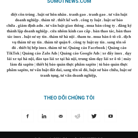
SOMOTNEWS.COM
diệt côn trùng
.
luật sư hôn nhân
.
tranh gao
.
tranh gao
.
tư vấn luật
doanh nghiệp
.
thám tử
.
thiết kế web
.
công ty luật
.
luật sư bào
chữa
.
giám định adn
.
tư vấn luật giao thông
.
mua bán công ty
.
đăng ký
thành lập doanh nghiệp
.
cửa nhôm kính cao cấp
.
bàn thao tác
,
bàn thao
tác inox
.
luật sư uy tín
.
thám tử hà nội
.
tham tu
.
mua bán ô tô cũ
.
dịch
vụ thám tử uy tín
.
thám tử quận 6
.
công ty luật uy tín
.
sang tên sổ
đỏ
.
thiết bị bếp inox
.
thám tử tư
.
Quảng cáo Facebook
|
Quảng cáo
TikTok
|
Quảng cáo Zalo Ads
|
Quảng cáo Google Ads
|
xe đẩy inox
,
dạy
lái xe tại hà nội
,
đào tạo lái xe tại hà nội
,
trung tâm dạy lái xe ô tô
|
máy
làm đá sapito
|
thiết bị bảo quản thực phẩm sapito
|
tủ bảo quản thực
phẩm sapito
,
tư vấn luật đất đai
,
sang tên sổ đỏ
,
luật sư bào chữa
,
luật sư
tranh tụng
,
tư vấn doanh nghiệp
,
THEO DÕI CHÚNG TÔI